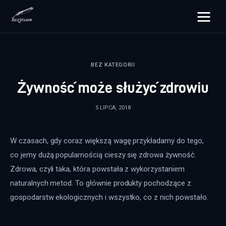
rozpisane.pl
BEZ KATEGORII
Lifestyle
Żywność może służyć zdrowiu
Zdrowie
5 LIPCA, 2018
Uroda
W czasach, gdy coraz większą wagę przykładamy do tego, 
Dom i ogród
co jemy dużą popularnością cieszy się zdrowa żywność. 
Więcej
Zdrowa, czyli taka, która powstała z wykorzystaniem 
naturalnych metod. To głównie produkty pochodzące z 
gospodarstw ekologicznych i wszystko, co z nich powstało.