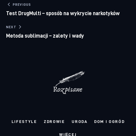
Nawigacja wpisu
PREVIOUS
Test DrugMulti – sposób na wykrycie narkotyków
NEXT
Metoda sublimacji – zalety i wady
LIFESTYLE
ZDROWIE
URODA
DOM I OGRÓD
WIĘCEJ