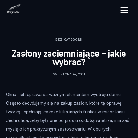
rozpisane.pl
BEZ KATEGORII
Lifestyle
Zasłony zaciemniające – jakie
Zdrowie
wybrać?
Uroda
26 LISTOPADA, 2021
Dom i ogród
Okna i ich oprawa są ważnym elementem wystroju domu. 
Więcej
Często decydujemy się na zakup zasłon, które tę oprawę 
tworzą i spełniają jeszcze kilka innych funkcji w mieszkaniu. 
Jedni chcą, żeby były one po prostu ozdobą wnętrza, inni zaś 
myślą o ich praktycznym zastosowaniu. W obu tych 
przypadkach warto pomyśleć o tym, żeby kupić zasłony 