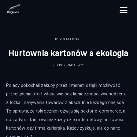
rozpisane.pl
BEZ KATEGORII
Lifestyle
Hurtownia kartonów a ekologia
Zdrowie
28 LISTOPADA, 2021
Uroda
Polacy pokochali zakupy przez internet, dzięki możliwość 
Dom i ogród
przeglądania ofert właściwie bez konieczności wychodzenia 
Więcej
z łóżka i nabywania towarów z absolutnie każdego miejsca. 
To sprawia, że rokrocznie rozwija się sektor e-commerce, a 
co za tym idzie również każdy sklep internetowy, hurtownia 
kartonów, czy firma kurierska. Każdy zyskuje, ale co na to 
środowisko?