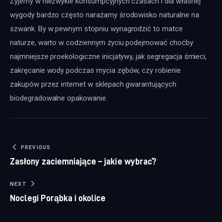
Żyjemy w niezwykle konsumpcyjnych czasach i dla własnej 
wygody bardzo często narażamy środowisko naturalne na 
szwank. By w pewnym stopniu wynagrodzić to matce 
naturze, warto w codziennym życiu podejmować choćby 
najmniejsze proekologiczne inicjatywy, jak segregacja śmieci, 
zakręcanie wody podczas mycia zębów, czy robienie 
zakupów przez internet w sklepach gwarantujących 
biodegradowalne opakowanie.
Nawigacja wpisu
PREVIOUS
Zasłony zaciemniające – jakie wybrać?
NEXT
Noclegi Porąbka i okolice