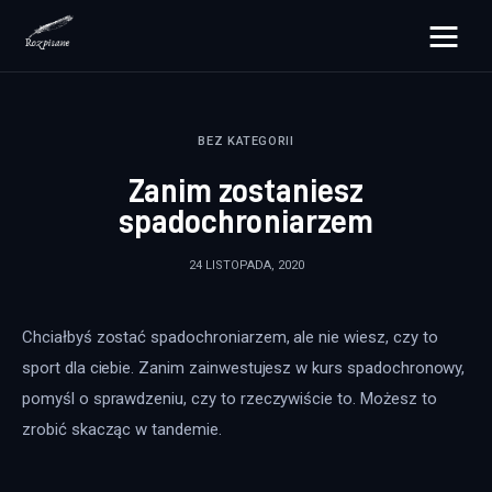
rozpisane.pl
BEZ KATEGORII
Lifestyle
Zanim zostaniesz
Zdrowie
spadochroniarzem
Uroda
24 LISTOPADA, 2020
Dom i ogród
Chciałbyś zostać spadochroniarzem, ale nie wiesz, czy to 
Więcej
sport dla ciebie. Zanim zainwestujesz w kurs spadochronowy, 
pomyśl o sprawdzeniu, czy to rzeczywiście to. Możesz to 
zrobić skacząc w tandemie.