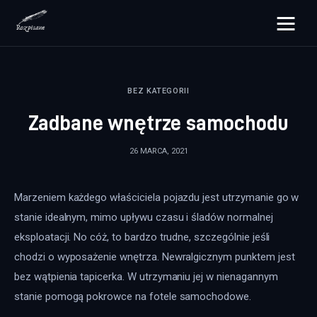
rozpisane.pl
BEZ KATEGORII
Lifestyle
Zadbane wnętrze samochodu
Zdrowie
26 MARCA, 2021
Uroda
Marzeniem każdego właściciela pojazdu jest utrzymanie go w 
Dom i ogród
stanie idealnym, mimo upływu czasu i śladów normalnej 
Więcej
eksploatacji. No cóż, to bardzo trudne, szczególnie jeśli 
chodzi o wyposażenie wnętrza. Newralgicznym punktem jest 
bez wątpienia tapicerka. W utrzymaniu jej w nienagannym 
stanie pomogą pokrowce na fotele samochodowe.