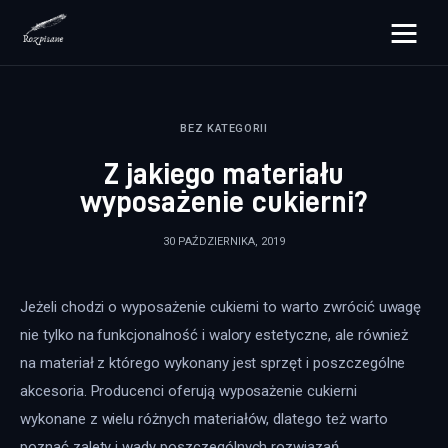
rozpisane.pl
BEZ KATEGORII
Lifestyle
Z jakiego materiału
Zdrowie
wyposażenie cukierni?
Uroda
30 PAŹDZIERNIKA, 2019
Dom i ogród
Jeżeli chodzi o wyposażenie cukierni to warto zwrócić uwagę 
Więcej
nie tylko na funkcjonalność i walory estetyczne, ale również 
na materiał z którego wykonany jest sprzęt i poszczególne 
akcesoria. Producenci oferują wyposażenie cukierni 
wykonane z wielu różnych materiałów, dlatego też warto 
poznać zalety i wady poszczególnych rozwiązań.