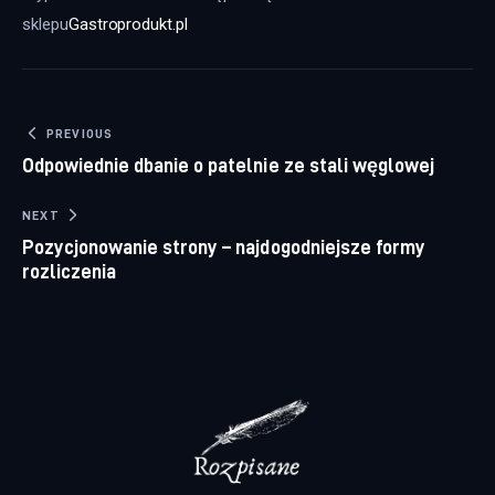
sklepu
Gastroprodukt.pl
Nawigacja wpisu
PREVIOUS
Odpowiednie dbanie o patelnie ze stali węglowej
NEXT
Pozycjonowanie strony – najdogodniejsze formy
rozliczenia