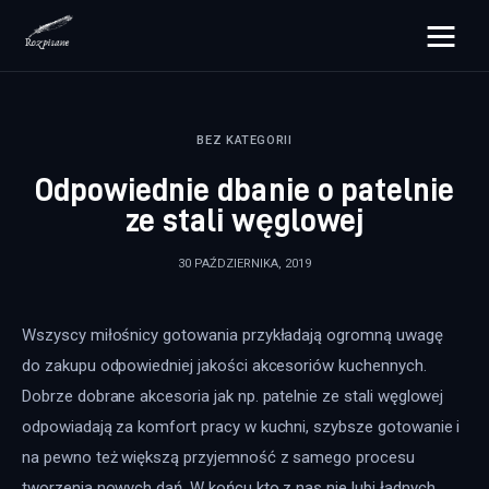
rozpisane.pl
BEZ KATEGORII
Lifestyle
Odpowiednie dbanie o patelnie
Zdrowie
ze stali węglowej
Uroda
30 PAŹDZIERNIKA, 2019
Dom i ogród
Wszyscy miłośnicy gotowania przykładają ogromną uwagę 
Więcej
do zakupu odpowiedniej jakości akcesoriów kuchennych. 
Dobrze dobrane akcesoria jak np. patelnie ze stali węglowej 
odpowiadają za komfort pracy w kuchni, szybsze gotowanie i 
na pewno też większą przyjemność z samego procesu 
tworzenia nowych dań. W końcu kto z nas nie lubi ładnych 