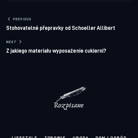
Nawigacja wpisu
PREVIOUS
Stohovatelné přepravky od Schoeller Allibert
NEXT
Z jakiego materiału wyposażenie cukierni?
LIFESTYLE
ZDROWIE
URODA
DOM I OGRÓD