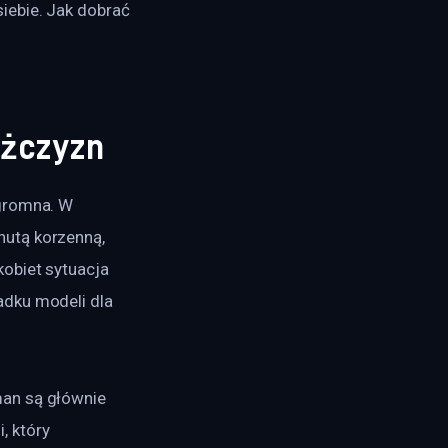
iebie. Jak dobrać 
ężczyzn
gromna. W 
utą korzenną, 
obiet sytuacja 
dku modeli dla 
an są głównie 
 który 