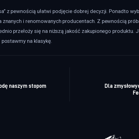
a” z pewnością ułatwi podjęcie dobrej decyzji. Ponadto wyb
na znanych i renomowanych producentach. Z pewnością prób
dnio przełoży się na niższą jakość zakupionego produktu. Jeż
o postawmy na klasykę.
a wpisu
godę naszym stopom
Dla zmysłowyc
Fe