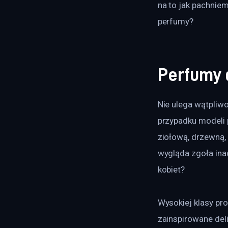
na to jak pachnie
perfumy?
Perfumy 
Nie ulega wątpliw
przypadku modeli 
ziołową, drzewną,
wygląda zgoła ina
kobiet?
Wysokiej klasy pr
zainspirowane del