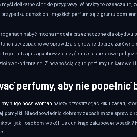
myśl delikatne słodkie przyprawy. W praktyce oznacza to, 
przypadku damskich i męskich perfum są z gruntu odmienn
rogeriach nabyć można modele przeznaczone dla obydwu pł
ane nuty zapachowe sprawdzą się równe dobrze zarówno na 
To tego rodzaju zapachów zaliczyć można unikatowe połąc
ziołowo-orientalne. Z pewnością są to perfumy unikatowe i i
ać perfumy, aby nie popełnić 
fumy hugo boss woman
 należy przestrzegać kilku zasad, kt
ej pomyłki. Nieodpowiednio dobrany zapach może sprawić r
kowi, jak i osobom wokół. Jak uniknąć zakupowej wpadki? 
ę?