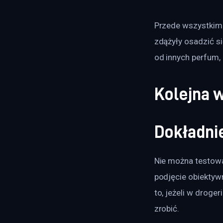
Przede wszystkim 
zdążyły osadzić s
od innych perfum, 
Kolejna 
Dokładni
Nie można testowa
podjęcie obiektyw
to, jeżeli w droge
zrobić.