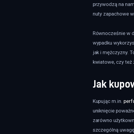
przywodzą na nam 
nuty zapachowe w 
Równocześnie w d
wypadku wykorzyst
jak i mężczyzny. 
kwiatowe, czy też 
Jak kupow
Kupując m.in. 
per
uniknięcie poważn
zarówno użytkowni
szczególną uwag