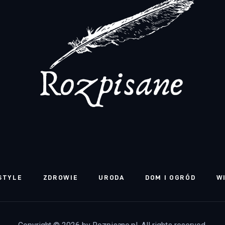
STYLE
ZDROWIE
URODA
DOM I OGRÓD
W