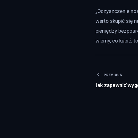
„Oczyszczenie nos
warto skupić się 
pieniędzy bezpośre
wiemy, co kupić, t
Nawigacj
PREVIOUS
Jak zapewnić wy