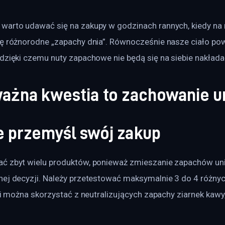
warto udawać się na zakupy w godzinach rannych, kiedy na n
ię różnorodne „zapachy dnia”. Równocześnie nasze ciało po
dzięki czemu nuty zapachowe nie będą się na siebie nakłada
ważna kwestia to zachowanie u
e przemyśl swój zakup
ć zbyt wielu produktów, ponieważ zmieszanie zapachów un
nej decyzji. Należy przetestować maksymalnie 3 do 4 różnyc
rii można skorzystać z neutralizujących zapachy ziarnek kawy,