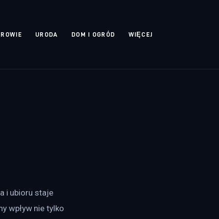
DROWIE
URODA
DOM I OGRÓD
WIĘCEJ
 i ubioru staje 
y wpływ nie tylko 