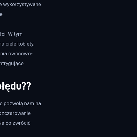
że wykorzystywane 
e.
ci. W tym 
ciele kobiety, 
zenia owocowo-
ntrygujące.
błędu??
óre pozwolą nam na 
ozczarowanie 
Na co zwrócić 