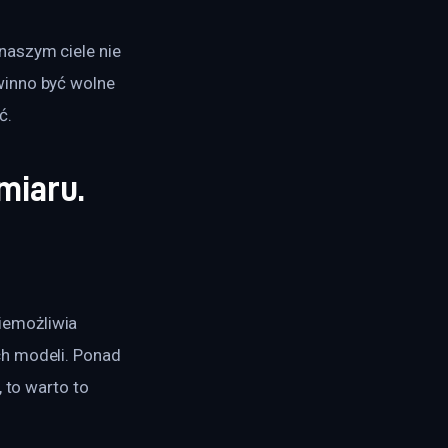
aszym ciele nie 
winno być wolne 
ć.
miaru.
iemożliwia 
h modeli. Ponad 
 to warto to 