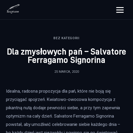
rozpisane.pl
BEZ KATEGORII
Lifestyle
Dla zmysłowych pań – Salvatore
Zdrowie
Ferragamo Signorina
Uroda
25 MARCA, 2020
Dom i ogród
Idealna, radosna propozycja dla pań, które nie boją się 
Więcej
przyciągać spojrzeń. Kwiatowo-owocowa kompozycja z 
pikantną nutą dodaje pewności siebie, a przy tym zapewnia 
optymizm na cały dzień. Salvatore Ferragamo Signorina 
powstał, aby umożliwić celebrowanie siebie każdego dnia – 
bo każdy dzień jest niezwykły i powinno się go świętować.