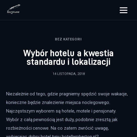
rozpisane.pl
BEZ KATEGORII
Lifestyle
Wybór hotelu a kwestia
Zdrowie
standardu i lokalizacji
Uroda
14 LISTOPADA, 2018
Dom i ogród
Niezależnie od tego, gdzie pragniemy spędzić swoje wakacje, 
Więcej
konieczne będzie znalezienie miejsca noclegowego. 
Najczęstszym wyborem są hotele, motele i pensjonaty. 
Wybór z całą pewnością jest duży, podobnie zresztą jak 
rozbieżności cenowe. Na co zatem zwrócić uwagę, 
wybierając dobry hotel typu hotellamberton.pl?