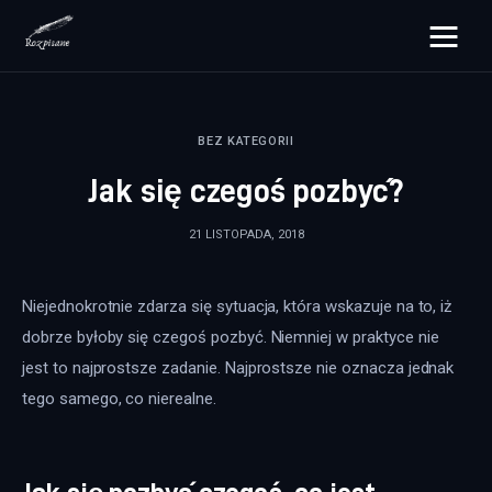
rozpisane.pl
BEZ KATEGORII
Lifestyle
Jak się czegoś pozbyć?
Zdrowie
21 LISTOPADA, 2018
Uroda
Niejednokrotnie zdarza się sytuacja, która wskazuje na to, iż 
Dom i ogród
dobrze byłoby się czegoś pozbyć. Niemniej w praktyce nie 
Więcej
jest to najprostsze zadanie. Najprostsze nie oznacza jednak 
tego samego, co nierealne.