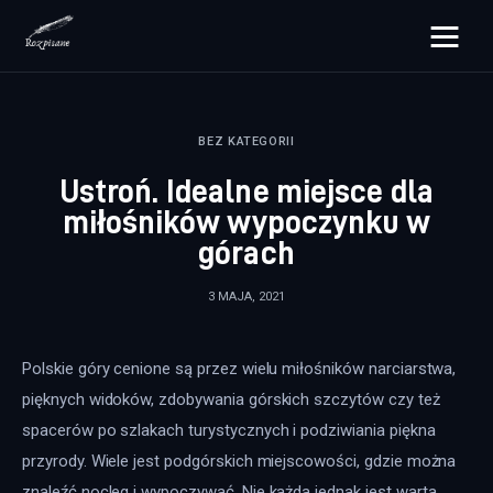
rozpisane.pl
BEZ KATEGORII
Lifestyle
Ustroń. Idealne miejsce dla
Zdrowie
miłośników wypoczynku w
górach
Uroda
3 MAJA, 2021
Dom i ogród
Więcej
Polskie góry cenione są przez wielu miłośników narciarstwa, 
pięknych widoków, zdobywania górskich szczytów czy też 
spacerów po szlakach turystycznych i podziwiania piękna 
przyrody. Wiele jest podgórskich miejscowości, gdzie można 
znaleźć nocleg i wypoczywać. Nie każda jednak jest warta 