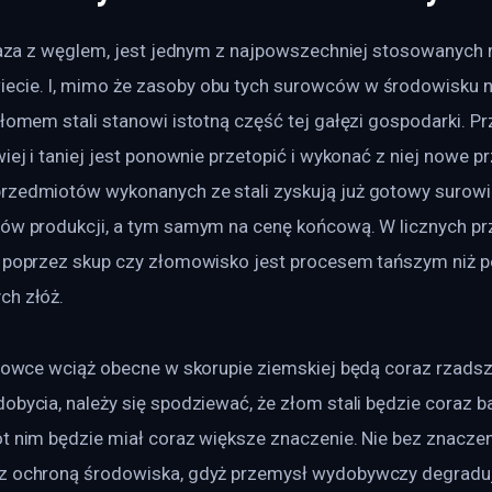
żelaza z węglem, jest jednym z najpowszechniej stosowanych
cie. I, mimo że zasoby obu tych surowców w środowisku n
złomem stali stanowi istotną część tej gałęzi gospodarki. Pr
wiej i taniej jest ponownie przetopić i wykonać z niej nowe pr
rzedmiotów wykonanych ze stali zyskują już gotowy surowie
tów produkcji, a tym samym na cenę końcową. W licznych p
i poprzez skup czy złomowisko jest procesem tańszym niż p
ch złóż.
urowce wciąż obecne w skorupie ziemskiej będą coraz rzadsze
obycia, należy się spodziewać, że złom stali będzie coraz b
t nim będzie miał coraz większe znaczenie. Nie bez znaczen
 z ochroną środowiska, gdyż przemysł wydobywczy degradu