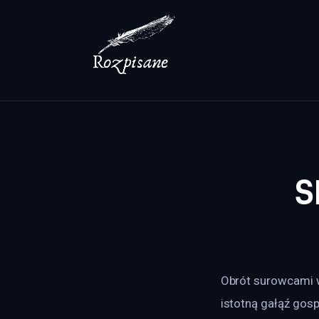
Lifestyle
Zdrowie
Uroda
Dom i ogród
Więcej
S
Obrót surowcami w
istotną gałąź gos