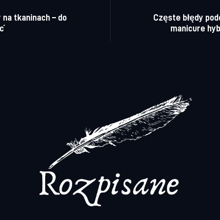
a wpisu
 na tkaninach – do
Częste błędy po
ć
manicure hy