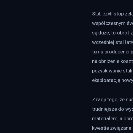
Stal, czyli stop 
współczesnym świe
są duże, to obrót 
wcześniej stal łat
temu producenci p
na obniżenie kosz
pozyskiwanie stal
eksploatację nowy
Z racji tego, że s
trudniejsze do wyd
materiałem, a obró
kwestie związane