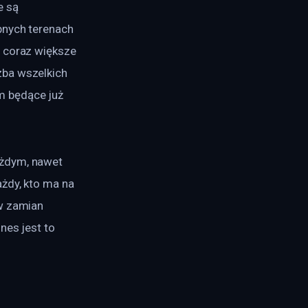
e są 
pnych terenach 
 coraz większe 
zba wszelkich 
 będące już 
ażdym, nawet 
żdy, kto ma na 
w zamian 
nes jest to 