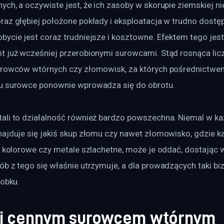
ch, a oczywiste jest, że ich zasoby w skorupie ziemskiej ni
raz głębiej położone pokłady i eksploatacja w trudno dostę
bycie jest coraz trudniejsze i kosztowne. Efektem tego jest
t już wcześniej przerobionymi surowcami. Stąd rosnąca lic
urowców wtórnych czy złomowisk, za których pośrednictwem
u surowce ponownie wprowadza się do obrotu.
ali to działalność również bardzo powszechna. Niemal w k
ajduje się jakiś skup złomu czy nawet złomowisko, gdzie ka
le kolorowe czy metale szlachetne, może je oddać, dostając 
b z tego się właśnie utrzymuje, a dla prowadzących taki biz
robku.
li cennym surowcem wtórnym