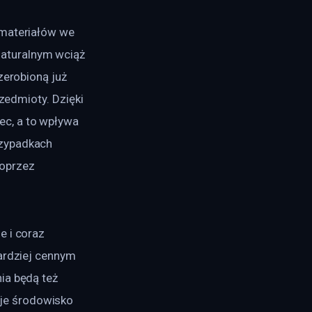
 materiałów we 
aturalnym wciąż 
zerobioną już 
zedmioty. Dzięki 
c, a to wpływa 
rzypadkach 
oprzez 
 i coraz 
ardziej cennym 
ia będą też 
je środowisko 