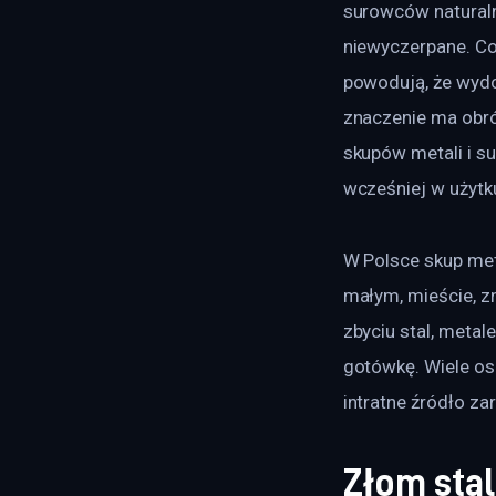
surowców naturalny
niewyczerpane. Co
powodują, że wydo
znaczenie ma obró
skupów metali i s
wcześniej w użytk
W Polsce skup met
małym, mieście, zn
zbyciu stal, meta
gotówkę. Wiele osó
intratne źródło za
Złom sta