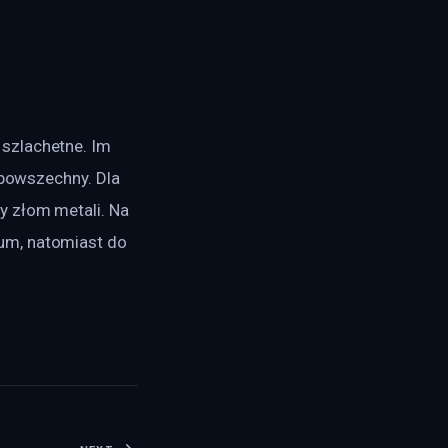
szlachetne. Im 
 powszechny. Dla 
y złom metali. Na 
um, natomiast do 