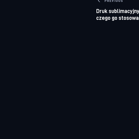
Nawigacj
PREVIOUS
Druk sublimacyjny
czego go stosowa