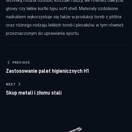
techniką można ozdobić koszulki i bluzy, ale również nakrycia
głowy czy lekkie kurtki typu soft shell. Materiały ozdobione
nadrukiem wykorzystuje się także w produkcji toreb z płótna
oraz różnego rodzaju lekkich toreb i plecaków, w tym również
przeznaczonym do uprawiania sportu.
Nawigacja wpisu
PREVIOUS
Zastosowanie palet higienicznych H1
NEXT
Skup metali i złomu stali