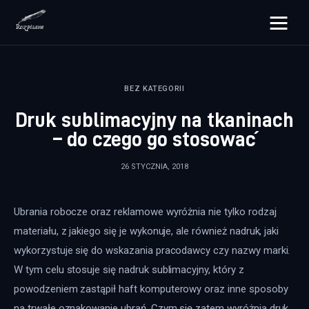
rozpisane.pl
BEZ KATEGORII
Lifestyle
Druk sublimacyjny na tkaninach
Zdrowie
– do czego go stosować
Uroda
26 STYCZNIA, 2018
Dom i ogród
Ubrania robocze oraz reklamowe wyróżnia nie tylko rodzaj 
Więcej
materiału, z jakiego się je wykonuje, ale również nadruk, jaki 
wykorzystuje się do wskazania pracodawcy czy nazwy marki. 
W tym celu stosuje się nadruk sublimacyjny, który z 
powodzeniem zastąpił haft komputerowy oraz inne sposoby 
na trwałe oznakowanie ubrań. Czym się zatem wyróżnia druk 