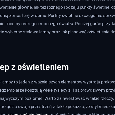
ietlenie główne, jak też różnego rodzaju punkty świetlne, d
nią atmosferę w domu. Punkty świetlne szczególnie sprawd
nie chcemy ostrego i mocnego światła. Poniżej garść przyda
zie wybierać stylowe lampy oraz jak planować oświetlenie do
lep z oświetleniem
że lampy to jeden z ważniejszych elementów wystroju prakty
 egzemplarze kosztują wiele tysięcy zł i są prawdziwym prz
a najwyższym poziomie. Warto zainwestować w takie rzeczy, 
rządzić swoją przestrzeń, a także pokazać, że styl mieszka
obry 
sklep z oświetleniem
 to również miejsce, w którym moż