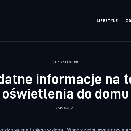
rozpisane.pl
LIFESTYLE
Z
BEZ KATEGORII
datne informacje na 
oświetlenia do domu
29 MARCA, 2021
 bardzo ważną funkcję w domu. Współcześni inwestorzy najc