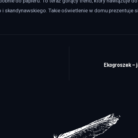
bnie do papieru. To teraz gorący trend, który nawiązuje do 
 i skandynawskiego. Takie oświetlenie w domu prezentuje s
a wpisu
Ekogroszek – 