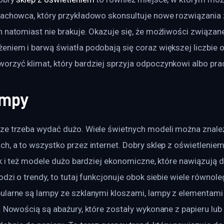
fachowca, który przykładowo skonsultuje nowe rozwiązania 
 natomiast nie brakuje. Okazuje się, że możliwości związane
niem i barwą światła podobają się coraz większej liczbie o
rzyć klimat, który bardziej sprzyja odpoczynkowi albo pra
ampy
ze trzeba wydać dużo. Wiele świetnych modeli można znale
h, a to wszystko przez internet. Dobry sklep z oświetlenie
ak i też modele dużo bardziej ekonomiczne, które nawiązują
odzi o trendy, to tutaj funkcjonuje obok siebie wiele równole
larne są lampy ze szklanymi kloszami, lampy z elementami z
. Nowością są abażury, które zostały wykonane z papieru lub