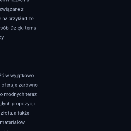
związane z 
 na przykład ze 
sób. Dzięki temu 
cy.
źć w wyjątkowo 
m oferuje zarówno 
 do modnych teraz 
głych propozycji. 
łota, a także 
 materiałów 