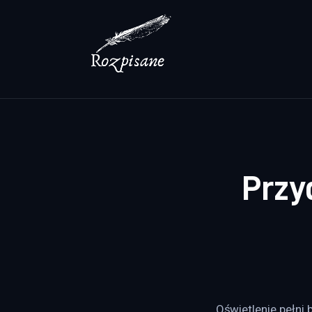
Lifestyle
Zdrowie
Uroda
Dom i ogród
Więcej
Przy
Oświetlenie pełni