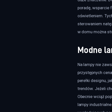
poradę, wsparcie 
oświetleniem. Tych
sterowaniem natęże
w domu można stwo
Modne l
Na lampy nie zaws
przystępnych cenac
perełki designu, j
trendów. Jeżeli ch
Obecnie wciąż popu
lampy industrialne