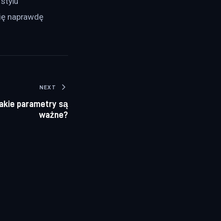
stylu 
ię naprawdę 
NEXT
jakie parametry są
ważne?