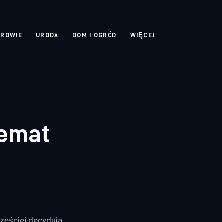
DROWIE
URODA
DOM I OGRÓD
WIĘCEJ
temat
zęściej decydują 