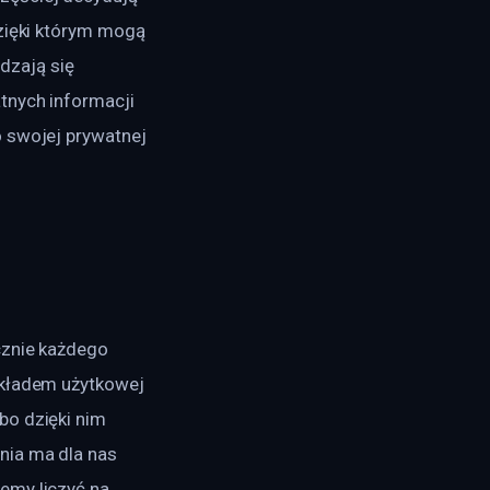
zięki którym mogą 
zają się 
tnych informacji 
 swojej prywatnej 
cznie każdego 
ykładem użytkowej 
bo dzięki nim 
nia ma dla nas 
emy liczyć na 