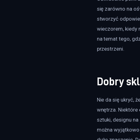
się zarówno na ośw
stworzyć odpowied
wieczorem, kiedy 
na temat tego, gd
przestrzeni.
Dobry sk
Nie da się ukryć, 
wnętrza. Niektóre
sztuki, designu n
można wyjątkowo u
duże znaczenie. D