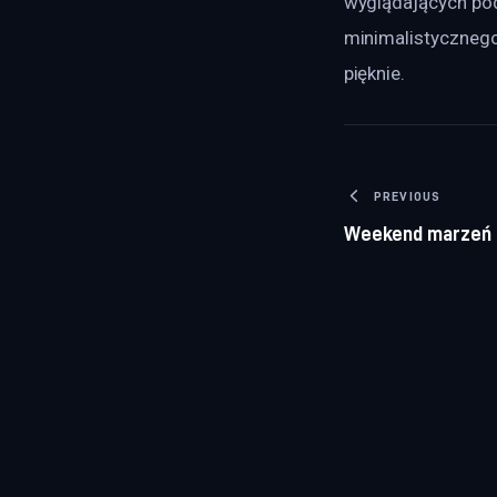
wyglądających podo
minimalistycznego
pięknie.
Nawigacj
PREVIOUS
Weekend marzeń