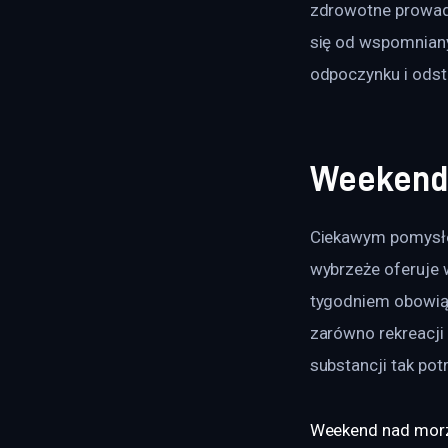
zdrowotne prowad
się od wspomnian
odpoczynku i odst
Weekend
Ciekawym pomysłe
wybrzeże oferuje 
tygodniem obowią
zarówno rekreacji 
substancji tak po
Weekend nad mo