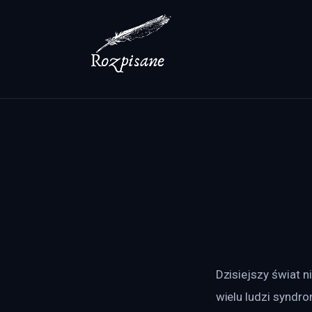
Lifestyle
Zdrowie
Uroda
Dom i ogród
Więcej
Dzisiejszy świat n
wielu ludzi syndr