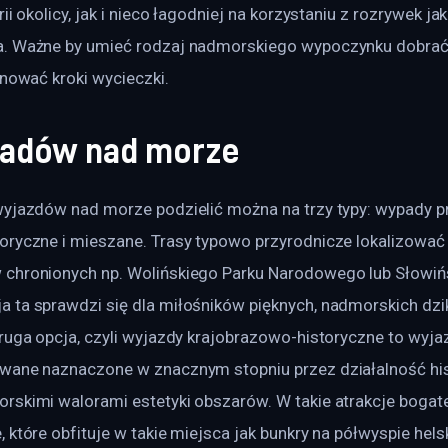
ii okolicy, jak i nieco łagodniej na korzystaniu z rozrywek jak
a. Ważne by umieć rodzaj nadmorskiego wypoczynku dobrać
anować kroki wycieczki.
adów nad morze
wyjazdów nad morze podzielić można na trzy typy: wypady pr
oryczne i mieszane. Trasy typowo przyrodnicze lokalizować 
chronionych np. Wolińskiego Parku Narodowego lub Słowiń
 ta sprawdzi się dla miłośników pięknych, nadmorskich dzi
Druga opcja, czyli wyjazdy krajobrazowo-historyczne to wyja
wane naznaczone w znacznym stopniu przez działalność hi
rskimi walorami estetyki obszarów. W takie atrakcje bogate
 które obfituje w takie miejsca jak bunkry na półwyspie hels