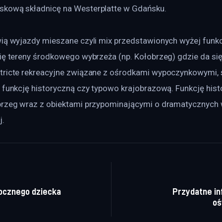
skową składnicę na Westerplatte w Gdańsku.
ią wyjazdy mieszane czyli mix przedstawionych wyżej funkcji
się tereny środkowego wybrzeża (np. Kołobrzeg) gdzie da się
tricte rekreacyjne związane z ośrodkami wypoczynkowymi, 
ż funkcję historyczną czy typowo krajobrazową. Funkcję hist
brzeg wraz z obiektami przypominającymi o dramatycznych 
j.
a wpisu
ocznego dziecka
Przydatne in
oś