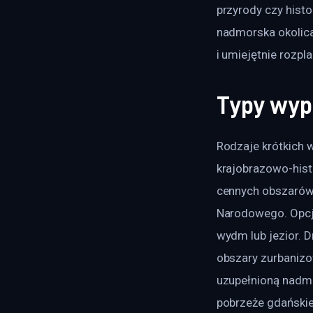
przyrody czy histor
nadmorska okolic
i umiejętnie rozpl
Typy wyp
Rodzaje krótkich 
krajobrazowo-hist
cennych obszarów 
Narodowego. Opcja
wydm lub jezior. 
obszary zurbanizo
uzupełnioną nadmo
pobrzeże gdańskie,