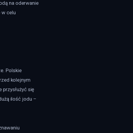
odą na oderwanie 
w celu 
. Polskie 
rzed kolejnym 
przysłużyć się 
użą ilość jodu – 
znawaniu 