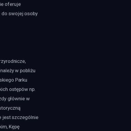
ie oferuje 
 do swojej osoby 
zyrodnicze, 
należy w pobliżu 
skiego Parku 
kich ostępów np. 
zdy głównie w 
storyczną 
 jest szczególnie 
kim, Kępę 