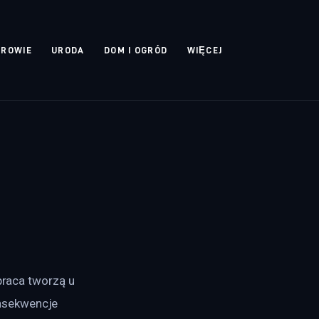
DROWIE
URODA
DOM I OGRÓD
WIĘCEJ
praca tworzą u 
nsekwencje 