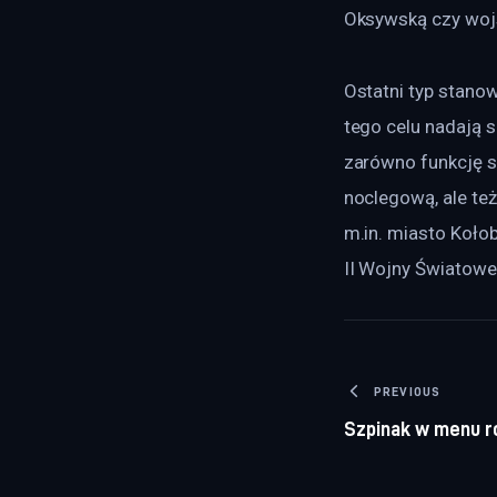
Oksywską czy woj
Ostatni typ stanow
tego celu nadają 
zarówno funkcję s
noclegową, ale te
m.in. miasto Koło
II Wojny Światowe
Nawigacj
PREVIOUS
Szpinak w menu r