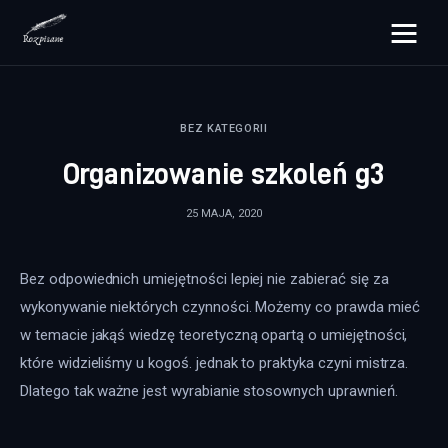
rozpisane.pl
BEZ KATEGORII
Lifestyle
Organizowanie szkoleń g3
Zdrowie
25 MAJA, 2020
Uroda
Bez odpowiednich umiejętności lepiej nie zabierać się za 
Dom i ogród
wykonywanie niektórych czynności. Możemy co prawda mieć 
Więcej
w temacie jakąś wiedzę teoretyczną opartą o umiejętności, 
które widzieliśmy u kogoś. jednak to praktyka czyni mistrza. 
Dlatego tak ważne jest wyrabianie stosownych uprawnień.