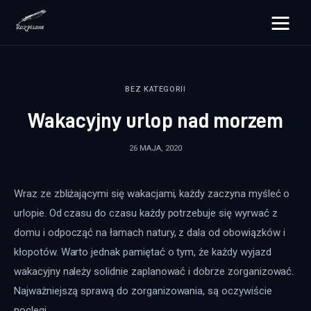
rozpisane.pl
BEZ KATEGORII
Lifestyle
Wakacyjny urlop nad morzem
Zdrowie
26 MAJA, 2020
Uroda
Wraz ze zbliżającymi się wakacjami, każdy zaczyna myśleć o 
Dom i ogród
urlopie. Od czasu do czasu każdy potrzebuje się wyrwać z 
Więcej
domu i odpocząć na łamach natury, z dala od obowiązków i 
kłopotów. Warto jednak pamiętać o tym, że każdy wyjazd 
wakacyjny należy solidnie zaplanować i dobrze zorganizować. 
Najważniejszą sprawą do zorganizowania, są oczywiście 
noclegi.