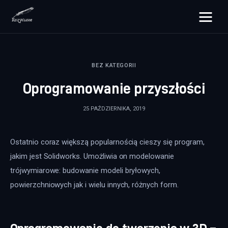
rozpisane.pl
BEZ KATEGORII
Lifestyle
Oprogramowanie przyszłości
Zdrowie
25 PAŹDZIERNIKA, 2019
Uroda
Ostatnio coraz większą popularnością cieszy się program, 
Dom i ogród
jakim jest Solidworks. Umożliwia on modelowanie 
Więcej
trójwymiarowe: budowanie modeli bryłowych, 
powierzchniowych jak i wielu innych, różnych form.