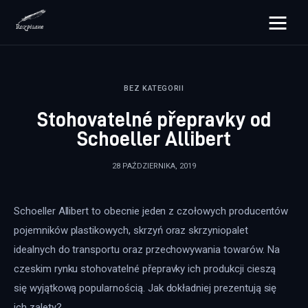
rozpisane.pl
BEZ KATEGORII
Lifestyle
Stohovatelné přepravky od
Zdrowie
Schoeller Allibert
Uroda
28 PAŹDZIERNIKA, 2019
Dom i ogród
Schoeller Allibert to obecnie jeden z czołowych producentów 
Więcej
pojemników plastikowych, skrzyń oraz skrzyniopalet 
idealnych do transportu oraz przechowywania towarów. Na 
czeskim rynku stohovatelné přepravky ich produkcji cieszą 
się wyjątkową popularnością. Jak dokładniej prezentują się 
ich zalety?