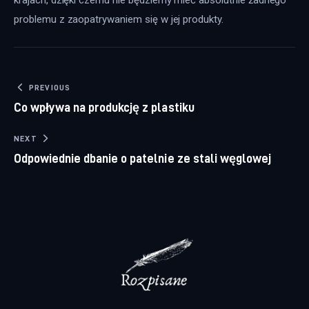
krajach, dzięki czemu nie będziemy mieć absolutnie żadnego 
problemu z zaopatrywaniem się w jej produkty.
Nawigacja wpisu
PREVIOUS
Co wpływa na produkcję z plastiku
NEXT
Odpowiednie dbanie o patelnie ze stali węglowej