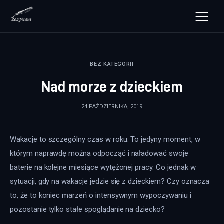
rozpisane.pl
BEZ KATEGORII
Lifestyle
Nad morze z dzieckiem
Zdrowie
24 PAŹDZIERNIKA, 2019
Uroda
Wakacje to szczególny czas w roku. To jedyny moment, w 
Dom i ogród
którym naprawdę można odpocząć i naładować swoje 
Więcej
baterie na kolejne miesiące wytężonej pracy. Co jednak w 
sytuacji, gdy na wakacje jedzie się z dzieckiem? Czy oznacza 
to, że to koniec marzeń o intensywnym wypoczywaniu i 
pozostanie tylko stałe spoglądanie na dziecko?