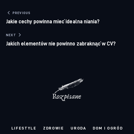
Nawigacja wpisu
PREVIOUS
Jakie cechy powinna mieć idealna niania?
NEXT
Jakich elementów nie powinno zabraknąć w CV?
LIFESTYLE
ZDROWIE
URODA
DOM I OGRÓD