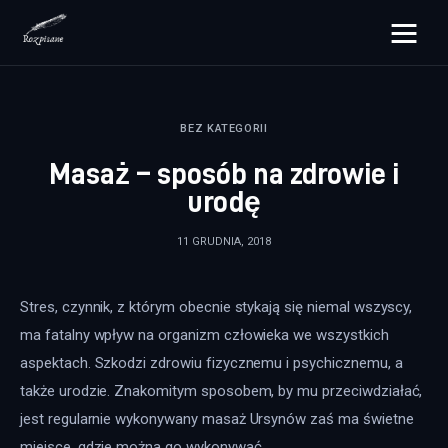
rozpisane.pl
BEZ KATEGORII
Lifestyle
Masaż – sposób na zdrowie i
Zdrowie
urodę
Uroda
11 GRUDNIA, 2018
Dom i ogród
Stres, czynnik, z którym obecnie stykają się niemal wszyscy, 
Więcej
ma fatalny wpływ na organizm człowieka we wszystkich 
aspektach. Szkodzi zdrowiu fizycznemu i psychicznemu, a 
także urodzie. Znakomitym sposobem, by mu przeciwdziałać, 
jest regularnie wykonywany masaż Ursynów zaś ma świetne 
miejsce, gdzie można go wykonywać.