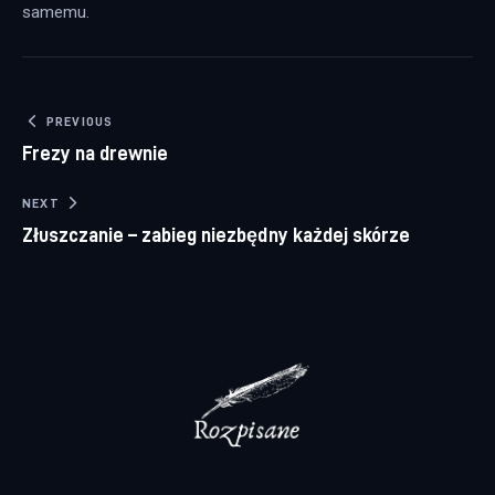
samemu.
Nawigacja wpisu
PREVIOUS
Frezy na drewnie
NEXT
Złuszczanie – zabieg niezbędny każdej skórze