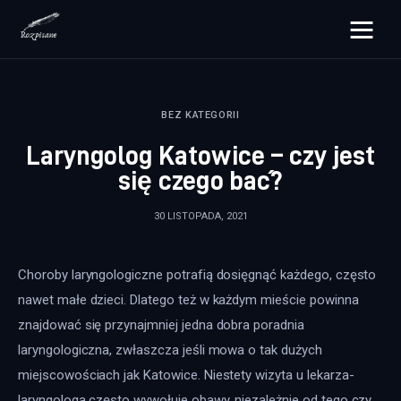
rozpisane.pl
BEZ KATEGORII
Lifestyle
Laryngolog Katowice – czy jest
Zdrowie
się czego bać?
Uroda
30 LISTOPADA, 2021
Dom i ogród
Choroby laryngologiczne potrafią dosięgnąć każdego, często 
Więcej
nawet małe dzieci. Dlatego też w każdym mieście powinna 
znajdować się przynajmniej jedna dobra poradnia 
laryngologiczna, zwłaszcza jeśli mowa o tak dużych 
miejscowościach jak Katowice. Niestety wizyta u lekarza-
laryngologa często wywołuje obawy, niezależnie od tego czy 