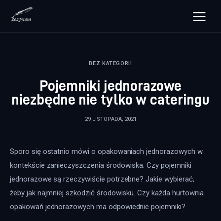
rozpisane.pl
BEZ KATEGORII
Lifestyle
Pojemniki jednorazowe
Zdrowie
niezbędne nie tylko w cateringu
Uroda
29 LISTOPADA, 2021
Dom i ogród
Sporo się ostatnio mówi o opakowaniach jednorazowych w 
Więcej
kontekście zanieczyszczenia środowiska. Czy pojemniki 
jednorazowe są rzeczywiście potrzebne? Jakie wybierać, 
żeby jak najmniej szkodzić środowisku. Czy każda hurtownia 
opakowań jednorazowych ma odpowiednie pojemniki?