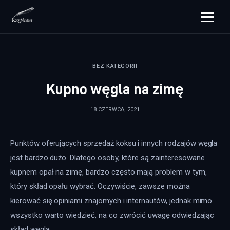
rozpisane.pl
BEZ KATEGORII
Lifestyle
Kupno węgla na zimę
Zdrowie
18 CZERWCA, 2021
Uroda
Punktów oferujących sprzedaż koksu i innych rodzajów węgla 
Dom i ogród
jest bardzo dużo. Dlatego osoby, które są zainteresowane 
Więcej
kupnem opał na zimę, bardzo często mają problem w tym, 
który skład opału wybrać. Oczywiście, zawsze można 
kierować się opiniami znajomych i internautów, jednak mimo 
wszystko warto wiedzieć, na co zwrócić uwagę odwiedzając 
skład węgla.