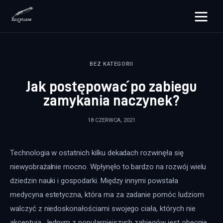
rozpisane.pl
BEZ KATEGORII
Lifestyle
Jak postępować po zabiegu
Zdrowie
zamykania naczynek?
Uroda
18 CZERWCA, 2021
Dom i ogród
Technologia w ostatnich kilku dekadach rozwinęła się 
Więcej
niewyobrażalnie mocno. Wpłynęło to bardzo na rozwój wielu 
dziedzin nauki i gospodarki. Między innymi powstała 
medycyna estetyczna, która ma za zadanie pomóc ludziom 
walczyć z niedoskonałościami swojego ciała, których nie 
akceptują. Jednym z popularniejszych zabiegów jest obecnie 