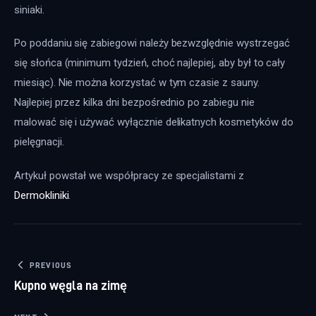
siniaki.
Po poddaniu się zabiegowi należy bezwzględnie wystrzegać 
się słońca (minimum tydzień, choć najlepiej, aby był to cały 
miesiąc). Nie można korzystać w tym czasie z sauny. 
Najlepiej przez kilka dni bezpośrednio po zabiegu nie 
malować się i używać wyłącznie delikatnych kosmetyków do 
pielęgnacji.
Artykuł powstał we współpracy ze specjalistami z 
Dermokliniki
.
Nawigacja wpisu
PREVIOUS
Kupno węgla na zimę