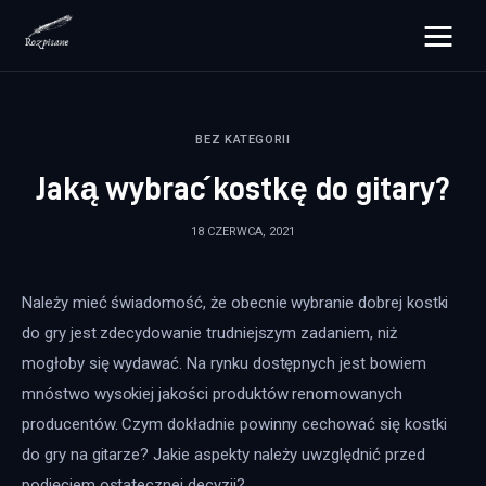
rozpisane.pl
BEZ KATEGORII
Lifestyle
Jaką wybrać kostkę do gitary?
Zdrowie
18 CZERWCA, 2021
Uroda
Należy mieć świadomość, że obecnie wybranie dobrej kostki 
Dom i ogród
do gry jest zdecydowanie trudniejszym zadaniem, niż 
Więcej
mogłoby się wydawać. Na rynku dostępnych jest bowiem 
mnóstwo wysokiej jakości produktów renomowanych 
producentów. Czym dokładnie powinny cechować się kostki 
do gry na gitarze? Jakie aspekty należy uwzględnić przed 
podjęciem ostatecznej decyzji?