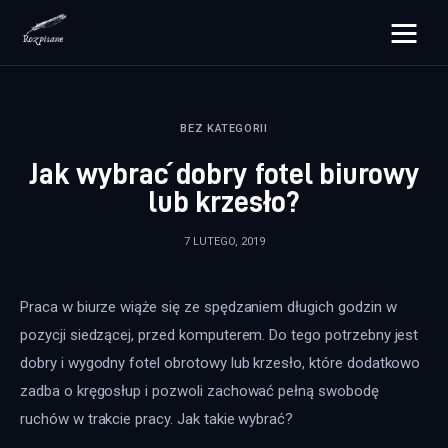
rozpisane.pl
BEZ KATEGORII
Lifestyle
Jak wybrać dobry fotel biurowy
Zdrowie
lub krzesło?
Uroda
7 LUTEGO, 2019
Dom i ogród
Praca w biurze wiąże się ze spędzaniem długich godzin w 
Więcej
pozycji siedzącej, przed komputerem. Do tego potrzebny jest 
dobry i wygodny fotel obrotowy lub krzesło, które dodatkowo 
zadba o kręgosłup i pozwoli zachować pełną swobodę 
ruchów w trakcie pracy. Jak takie wybrać?