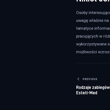
Osoby interesując
uwagę właśnie na d
tematyce informacj
pracujących w różn
wykorzystywane są
możliwości wzrost
Nawigacj
PREVIOUS
Rodzaje zabiegów
Esteti-Med