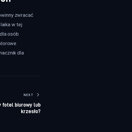
owinny zwracać 
aika w tej 
dla osób 
olorowe 
nacznik dla 
NEXT
 fotel biurowy lub
krzesło?