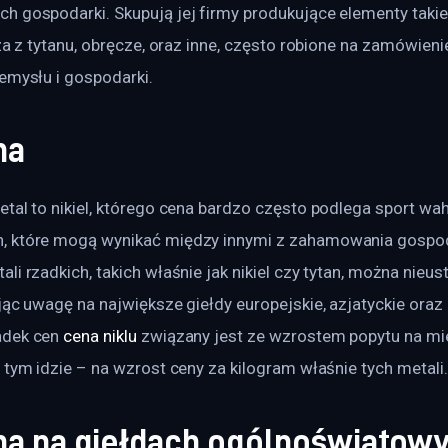
 gospodarki. Skupują jej firmy produkujące elementy takie 
cza z tytanu, obręcze, oraz inne, często robione na zamówieni
emysłu i gospodarki.
na
tal to nikiel, którego cena bardzo często podlega sport wa
 które mogą wynikać między innymi z zahamowania gospoda
li rzadkich, takich właśnie jak nikiel czy tytan, można nieus
jąc uwagę na największe giełdy europejskie, azjatyckie oraz
dek cen 
cena niklu
 związany jest ze wzrostem popytu na mi
 tym idzie – na wzrost ceny za kilogram właśnie tych metali.
ena na giełdach ogólnoświatow