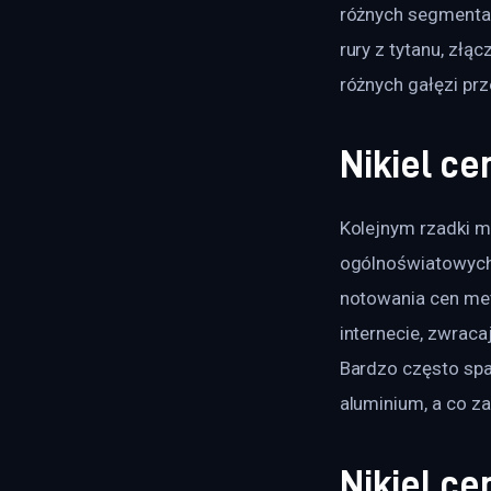
różnych segmentach
rury z tytanu, złą
różnych gałęzi prz
Nikiel ce
Kolejnym rzadki me
ogólnoświatowych,
notowania cen meta
internecie, zwraca
Bardzo często spa
aluminium, a co za
Nikiel c