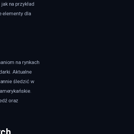
jak na przykład 
e elementy dla 
haniom na rynkach 
rki. Aktualne 
tannie śledzić w 
 amerykańskie. 
edź oraz 
ych