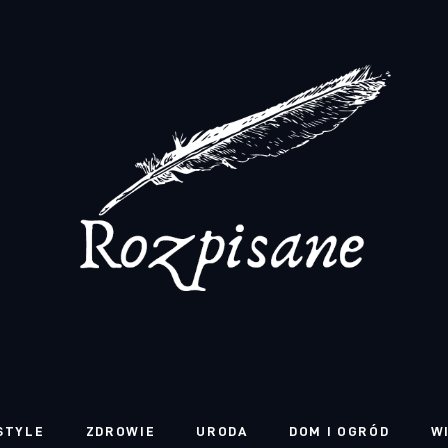
STYLE
ZDROWIE
URODA
DOM I OGRÓD
W