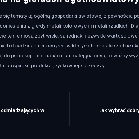
e się tematyką ogólną gospodarki światowej z pewnością p
oniesienia z giełdy metali kolorowych i metali rzadkich. Dla l
e te nie niosą zbyt wiele, są jednak niezwykle wartościowe 
ych dziedzinach przemysłu, w których to metale rzadkie i k
 do produkcji. Ich rosnąca lub malejąca cena, to ważny wyz
u lub spadku produkcji, zyskownej sprzedaży.
a wpisu
 odmładzających w
Jak wybrać dobry