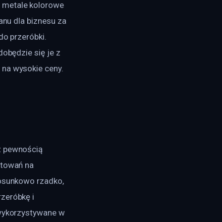
 metale kolorowe 
anu dla biznesu za 
do przeróbki. 
obędzie się je z 
 na wysokie ceny.
z pewnością 
otowań na 
tosunkowo rzadko, 
zeróbkę i 
 wykorzystywane w 