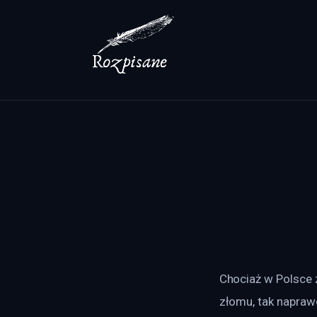
Lifestyle
Zdrowie
Uroda
Dom i ogród
Więcej
Chociaż w Polsce 
złomu, tak naprawd