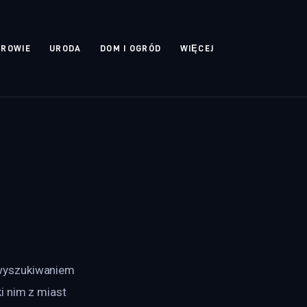
DROWIE
URODA
DOM I OGRÓD
WIĘCEJ
e
wyszukiwaniem 
i nim z miast 