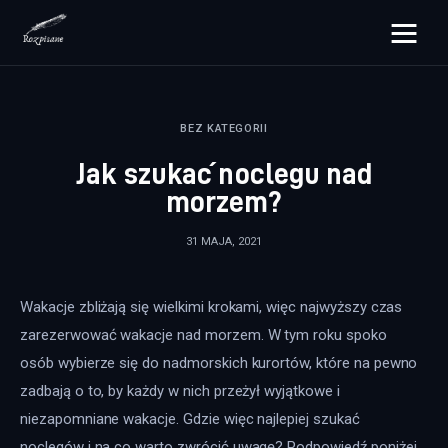
rozpisane.pl
BEZ KATEGORII
Lifestyle
Jak szukać noclegu nad
Zdrowie
morzem?
Uroda
31 MAJA, 2021
Dom i ogród
Wakacje zbliżają się wielkimi krokami, więc najwyższy czas 
Więcej
zarezerwować wakacje nad morzem. W tym roku spoko 
osób wybierze się do nadmorskich kurortów, które na pewno 
zadbają o to, by każdy w nich przeżył wyjątkowe i 
niezapomniane wakacje. Gdzie więc najlepiej szukać 
noclegów i na co warto zwrócić uwagę? Podpowiedź poniżej.