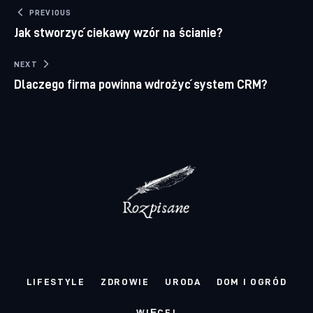
Nawigacja wpisu
PREVIOUS
Jak stworzyć ciekawy wzór na ścianie?
NEXT
Dlaczego firma powinna wdrożyć system CRM?
LIFESTYLE
ZDROWIE
URODA
DOM I OGRÓD
WIĘCEJ