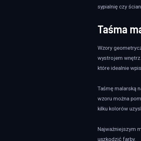
sypialnię czy ścia
Taśma ma
Wzory geometryczn
wystrojem wnętrz.
które idealnie wpi
Taśmę malarską na
wzoru można pomal
kilku kolorów uzy
Najważniejszym mo
uszkodzić farby.