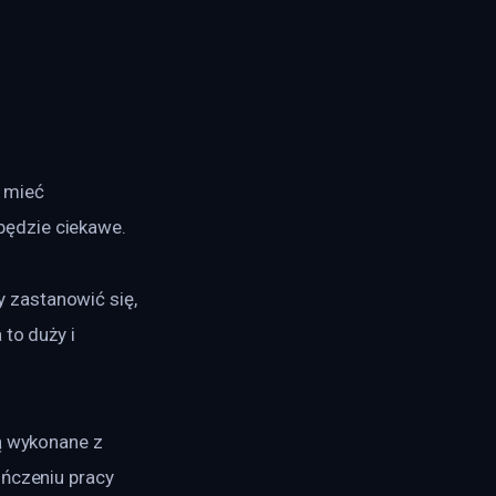
 mieć 
będzie ciekawe.
 zastanowić się, 
to duży i 
ą wykonane z 
ończeniu pracy 