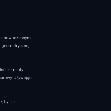
ię z nowoczesnym 
 geometryczne, 
lne elementy 
surowy. Używając 
, by nie 