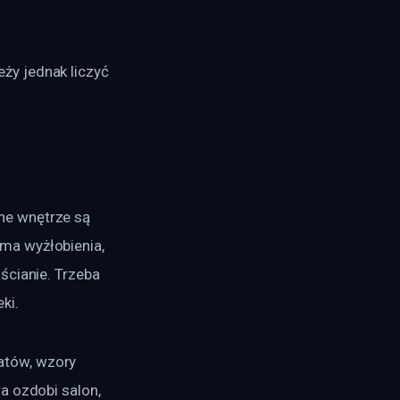
y jednak liczyć 
ne wnętrze są 
ma wyżłobienia, 
ścianie. Trzeba 
ki.
tów, wzory 
a ozdobi salon, 