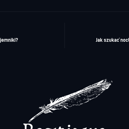
a wpisu
jemniki?
Jak szukać no