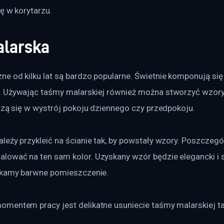
nę w korytarzu.
larska
e od kilku lat są bardzo popularne. Świetnie komponują s
 Używając taśmy malarskiej również można stworzyć wzory
szą się w wystrój pokoju dziennego czy przedpokoju.
leży przykleić na ścianie tak, by powstały wzory. Poszczegó
ować na ten sam kolor. Uzyskany wzór będzie elegancki i 
skamy barwne pomieszczenie.
mentem pracy jest delikatne usuniecie taśmy malarskiej tak