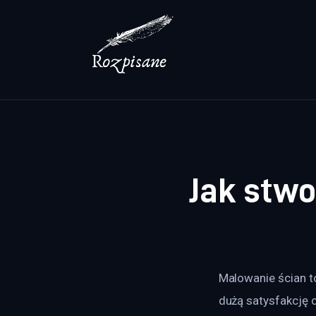
Lifestyle
Zdrowie
Uroda
Dom i ogród
Więcej
Jak stwo
Malowanie ścian 
dużą satysfakcję 