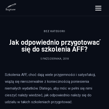
rozpisane.pl
BEZ KATEGORII
Lifestyle
Jak odpowiednio przygotować
Zdrowie
się do szkolenia AFF?
Uroda
5 PAŹDZIERNIKA, 2018
Dom i ogród
Szkolenia AFF, choć dają wiele przyjemności i satysfakcji, 
Więcej
wiążą się nierozerwalnie z koniecznością poniesienia 
niemałych wydatków. Dlatego, aby móc w pełni się nimi 
cieszyć należy wiedzieć, jak odpowiednio należy się do 
udziału w takich szkoleniach przygotować. 