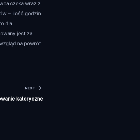
owca czeka wraz z 
ów – ilość godzin 
o dla 
nowany jest za 
 wzgląd na powrót 
NEXT
owanie kaloryczne