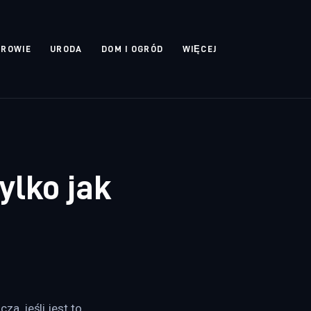
DROWIE
URODA
DOM I OGRÓD
WIĘCEJ
ylko jak
, jeśli jest to 