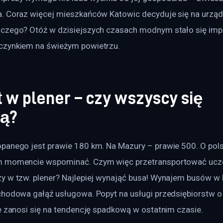
. Coraz więcej mieszkańców Katowic decyduje się na urządz
czego? Otóż w dzisiejszych czasach modnym stało się imp
czynkiem na świeżym powietrzu.
 w plener – czy wszyscy się
zą?
panego jest prawie 180 km. Na Mazury – prawie 500. O pol
m momencie wspominać. Czym więc przetransportować ucz
y w tzw. plener? Najlepiej wynająć busa! Wynajem busów w 
chodowa gałąź usługowa. Popyt na usługi przedsiębiorstw o t
ie zanosi się na tendencję spadkową w ostatnim czasie.