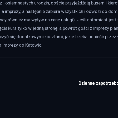
azji osiemnastych urodzin, goście przyjeżdżają busem i kier
ia imprezy, a następnie zabiera wszystkich i odwozi do dom
cy również ma wpływ na cenę usługi). Jeśli natomiast jest t
cia kurs tylko w jedną stronę, a powrót gości z imprezy pla
 liczyć się dodatkowymi kosztami, jakie trzeba ponieść przez
a imprezy do Katowic.
a wpisu
Dzienne zapotrzeb