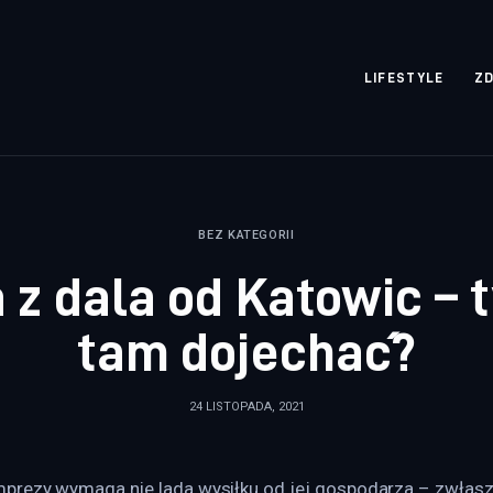
rozpisane.pl
LIFESTYLE
Z
BEZ KATEGORII
 z dala od Katowic – t
tam dojechać?
24 LISTOPADA, 2021
prezy wymaga nie lada wysiłku od jej gospodarza – zwłaszcza