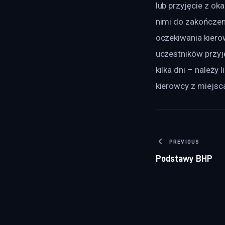
lub przyjęcie z ok
nimi do zakończen
oczekiwania kierow
uczestników przyję
kilka dni – należy
kierowcy z miejsc
Nawigacj
PREVIOUS
Podstawy BHP