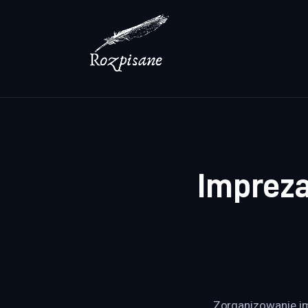
Lifestyle
Zdrowie
Uroda
Dom i ogród
Więcej
Impreza
Zorganizowanie im