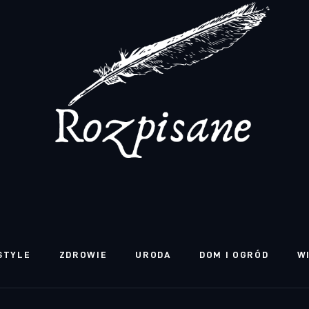
STYLE
ZDROWIE
URODA
DOM I OGRÓD
W