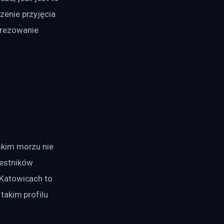
enie przyjęcia 
rezowanie 
skim morzu nie 
estników 
Katowicach to 
akim profilu 