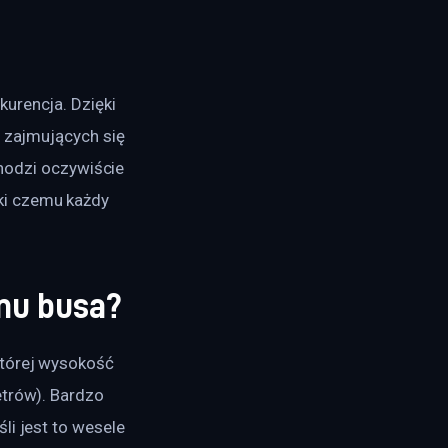
kurencja. Dzięki 
m zajmujących się 
odzi oczywiście 
ki czemu każdy 
mu busa?
której wysokość 
etrów). Bardzo 
li jest to wesele 