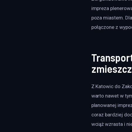
impreza plenerowa
poza miastem. Dla
połączone z wypo
Transport
zmieszc
Z Katowic do Zako
warto nawet w ty
planowanej imprez
coraz bardziej do
wciąż wzrasta i n