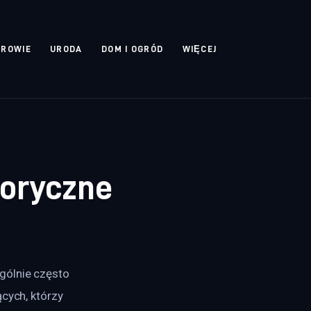
DROWIE
URODA
DOM I OGRÓD
WIĘCEJ
loryczne
gólnie często 
cych, którzy 