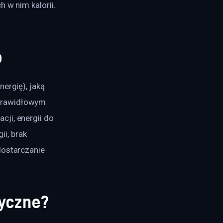
h w nim kalorii.
o
nergię), jaką 
prawidłowym 
ji, energii do 
ii, brak 
dostarczanie 
ryczne?