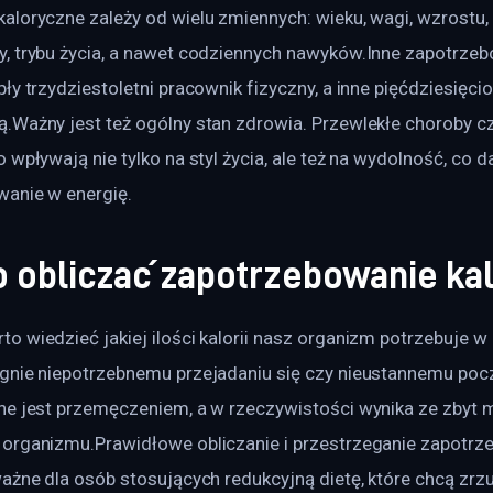
loryczne zależy od wielu zmiennych: wieku, wagi, wzrostu, p
, trybu życia, a nawet codziennych nawyków.Inne zapotrzeb
ły trzydziestoletni pracownik fizyczny, a inne pięćdziesięci
.Ważny jest też ogólny stan zdrowia. Przewlekłe choroby 
 wpływają nie tylko na styl życia, ale też na wydolność, co da
wanie w energię.
o obliczać zapotrzebowanie ka
 wiedzieć jakiej ilości kalorii nasz organizm potrzebuje w 
gnie niepotrzebnemu przejadaniu się czy nieustannemu poczu
e jest przemęczeniem, a w rzeczywistości wynika ze zbyt mał
organizmu.Prawidłowe obliczanie i przestrzeganie zapotrze
ażne dla osób stosujących redukcyjną dietę, które chcą zrzuc