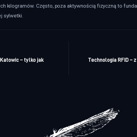
ych kilogramów. Często, poza aktywnością fizyczną to fund
j sylwetki.
a wpisu
Katowic – tylko jak
Technologia RFID – z