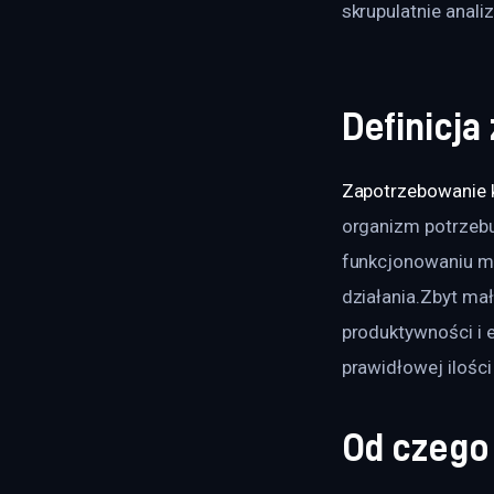
skrupulatnie anali
Definicj
Zapotrzebowanie 
organizm potrzebu
funkcjonowaniu mow
działania.Zbyt mała
produktywności i e
prawidłowej ilośc
Od czego