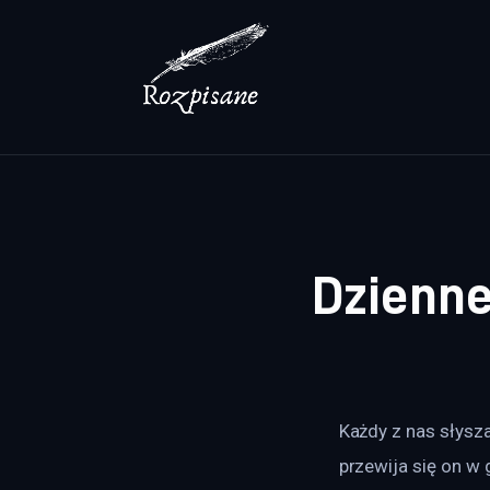
Lifestyle
Zdrowie
Uroda
Dom i ogród
Więcej
Dzienne
Każdy z nas słysz
przewija się on w 