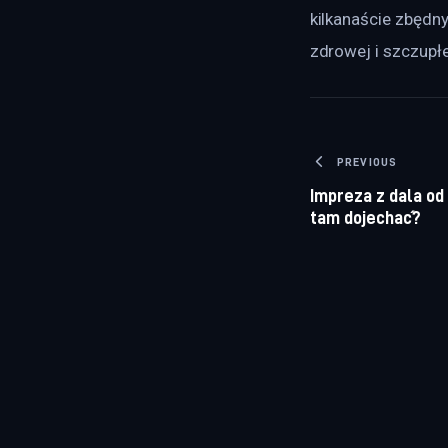
kilkanaście zbędn
zdrowej i szczupłe
Nawigacj
PREVIOUS
Impreza z dala od 
tam dojechać?