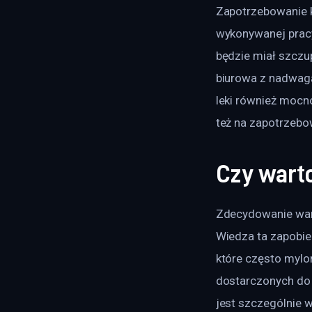
Zapotrzebowanie ka
wykonywanej pracy
będzie miał szczup
biurowa z nadwagą
leki również mocno
też na zapotrzebo
Czy wart
Zdecydowanie warto
Wiedza ta zapobie
które często mylon
dostarczonych do 
jest szczególnie w