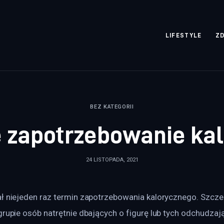
rozpisane.pl
LIFESTYLE
Z
BEZ KATEGORII
 zapotrzebowanie ka
24 LISTOPADA, 2021
ał niejeden raz termin zapotrzebowania kalorycznego. Szcze
grupie osób natrętnie dbających o figurę lub tych odchudzają