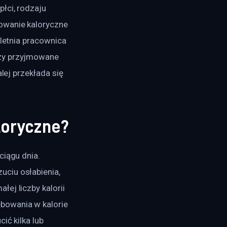
łci, rodzaju 
owanie kaloryczne 
oletnia pracownica 
czy przyjmowane 
lej przekłada się 
loryczne?
ciągu dnia. 
ciu osłabienia, 
ej liczby kalorii 
bowania w kalorie 
ić kilka lub 