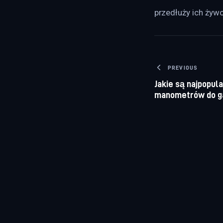
przedłuży ich żyw
Nawigacj
PREVIOUS
Jakie są najpopul
manometrów do g