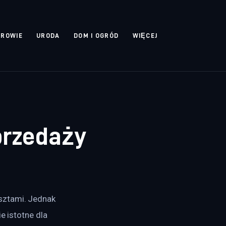
DROWIE
URODA
DOM I OGRÓD
WIĘCEJ
przedaży
sztami. Jednak 
e istotne dla 