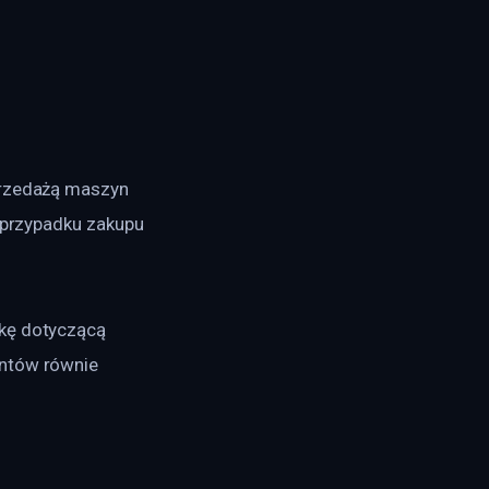
przedażą maszyn 
W przypadku zakupu 
kę dotyczącą 
entów równie 