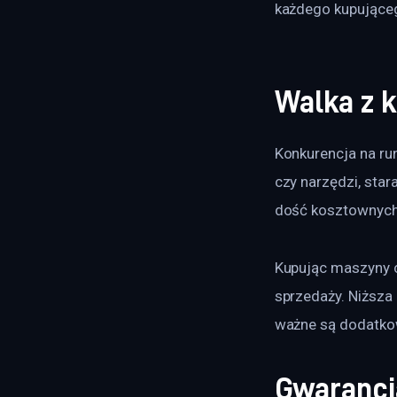
każdego kupująceg
Walka z 
Konkurencja na ru
czy narzędzi, star
dość kosztownych n
Kupując maszyny c
sprzedaży. Niższa
ważne są dodatkow
Gwarancj