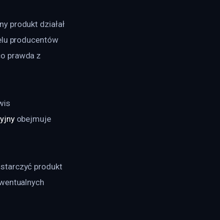
y produkt działał 
elu producentów 
co prawda z 
wis 
yjny
 obejmuje 
starczyć produkt 
ewentualnych 