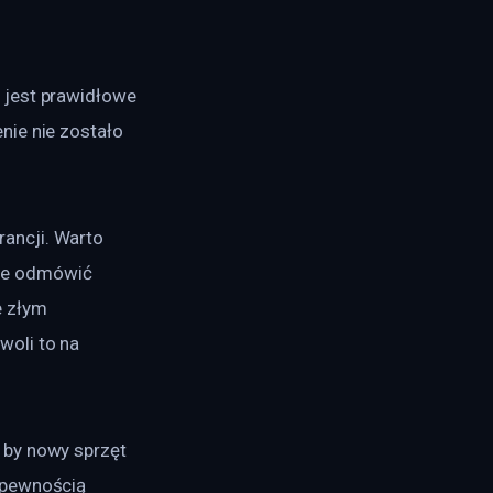
 jest prawidłowe 
nie nie zostało 
ancji. Warto 
że odmówić 
 złym 
oli to na 
 by nowy sprzęt 
 pewnością 