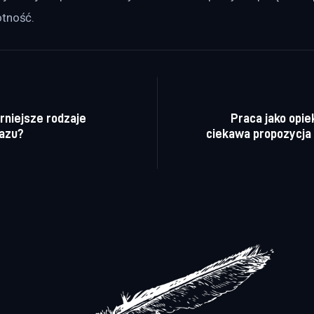
otność.
a wpisu
arniejsze rodzaje
Praca jako opie
azu?
ciekawa propozycja 