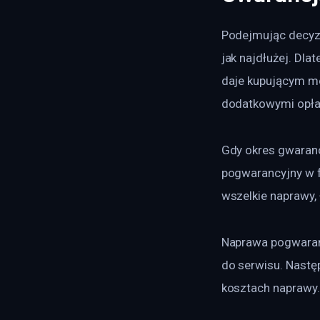
Podejmując decyzj
jak najdłużej. Dl
daje kupującym mo
dodatkowymi opłat
Gdy okres gwaranc
pogwarancyjny w fi
wszelkie naprawy, 
Naprawa pogwaranc
do serwisu. Nastę
kosztach naprawy.