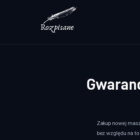
Lifestyle
Zdrowie
Uroda
Dom i ogród
Więcej
Gwaranc
Zakup nowej maszy
bez względu na to c