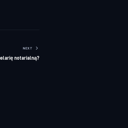
NEXT
elarię notarialną?