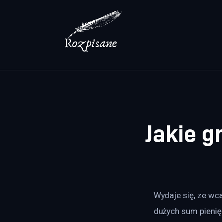
Lifestyle
Zdrowie
Uroda
Dom i ogród
Więcej
Jakie 
Wydaje się, ze wc
dużych sum pienię