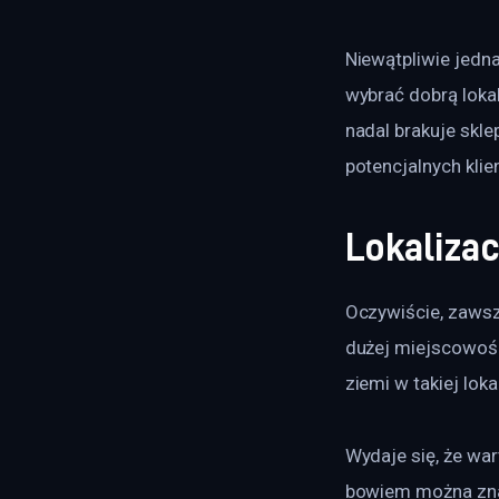
Niewątpliwie jedna
wybrać dobrą lokal
nadal brakuje skle
potencjalnych klie
Lokaliza
Oczywiście, zawsz
dużej miejscowośc
ziemi w takiej lok
Wydaje się, że wa
bowiem można znal