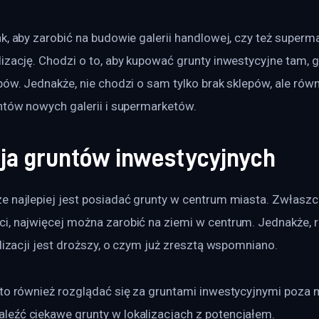
k, aby zarobić na budowie galerii handlowej, czy też superma
izację. Chodzi o to, aby kupować grunty inwestycyjne tam, g
pów. Jednakże, nie chodzi o sam tylko brak sklepów, ale równ
ntów nowych galerii i supermarketów.
cja gruntów inwestycyjnych
e najlepiej jest posiadać grunty w centrum miasta. Zwłaszcz
i, najwięcej można zarobić na ziemi w centrum. Jednakże, 
alizacji jest droższy, o czym już zresztą wspomniano.
rto również rozglądać się za gruntami inwestycyjnymi poza
eźć ciekawe grunty w lokalizacjach z potencjałem.