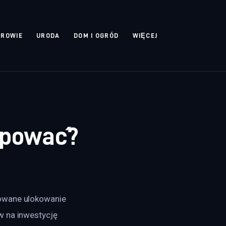
DROWIE
URODA
DOM I OGRÓD
WIĘCEJ
upować?
towane ulokowanie 
w na inwestycję 