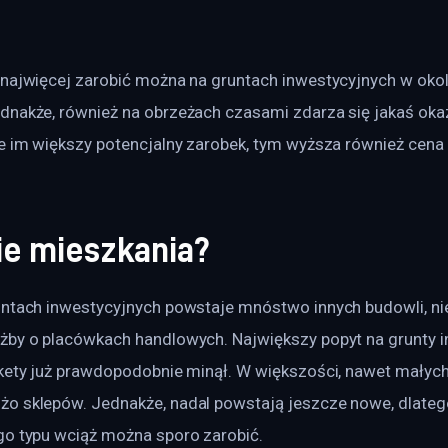
 najwięcej zarobić można na gruntach inwestycyjnych w oko
dnakże, również na obrzeżach czasami zdarza się jakaś okaz
że im większy potencjalny zarobek, tym wyższa również cena
nie mieszkania?
ntach inwestycyjnych powstaje mnóstwo innych budowli, nie t
żby o placówkach handlowych. Największy popyt na grunty i
kety już prawdopodobnie minął. W większości, nawet małych m
o sklepów. Jednakże, nadal powstają jeszcze nowe, dlatego
go typu wciąż można sporo zarobić.