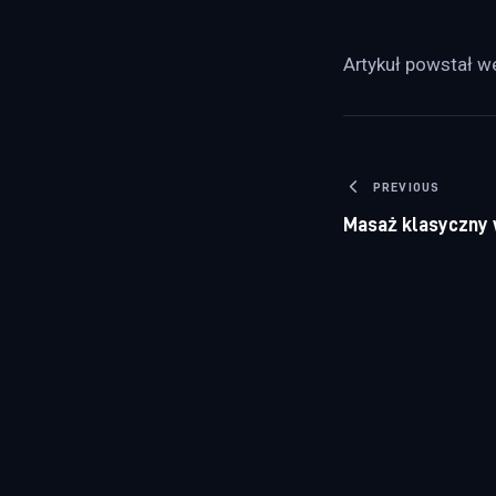
Artykuł powstał w
Nawigacj
PREVIOUS
Masaż klasyczny 