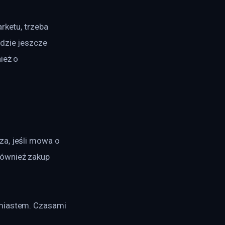
rketu, trzeba 
dzie jeszcze 
ież o 
a, jeśli mowa o 
również zakup 
 miastem. Czasami 