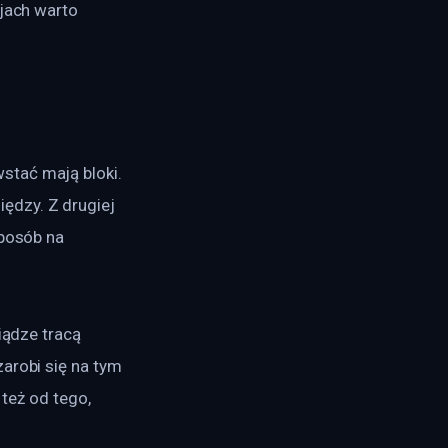
jach warto 
stać mają bloki. 
ędzy. Z drugiej 
sposób na 
iądze tracą 
arobi się na tym 
 też od tego, 