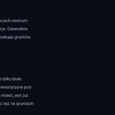
licach centrum 
ja. Generalnie 
 zakupu gruntów 
ylko bloki. 
nwestycyjne pod 
iast, jest już 
 też, na gruntach 