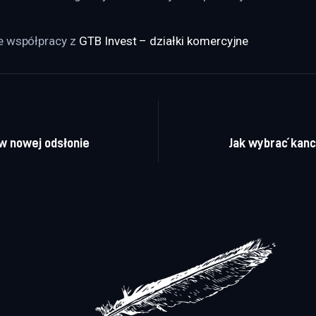
e współpracy z 
GTB Invest – działki komercyjne
a wpisu
w nowej odsłonie
Jak wybrać kanc