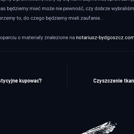
as będziemy mieć może nie pewność, czy dobrze wybraliśmy
erzemy to, do czego będziemy mieli zaufanie…
oparciu o materiały znalezione na 
notariusz-bydgoszcz.com.
a wpisu
estycyjne kupować?
Czyszczenie tkani