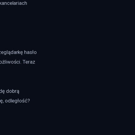
kancelariach 
eglądarkę hasło 
żliwości. Teraz 
dę dobrą 
ę, odległość?