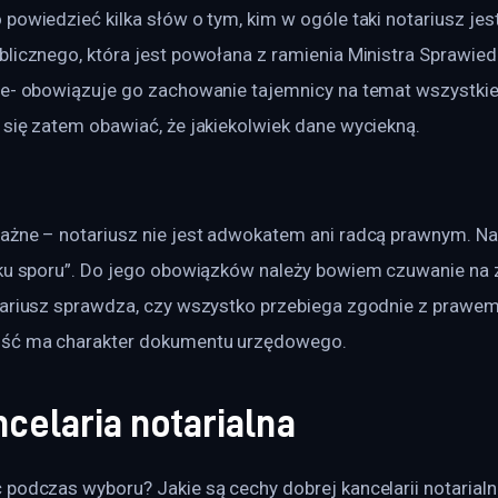
powiedzieć kilka słów o tym, kim w ogóle taki notariusz jest
licznego, która jest powołana z ramienia Ministra Sprawied
ne- obowiązuje go zachowanie tajemnicy na temat wszystki
 się zatem obawiać, że jakiekolwiek dane wyciekną.
ażne – notariusz nie jest adwokatem ani radcą prawnym. Na
aku sporu”. Do jego obowiązków należy bowiem czuwanie na
tariusz sprawdza, czy wszystko przebiega zgodnie z prawem,
ość ma charakter dokumentu urzędowego.
celaria notarialna
podczas wyboru? Jakie są cechy dobrej kancelarii notarialn