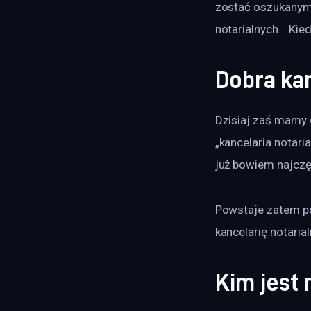
zostać oszukanym.
notarialnych… Kied
Dobra kan
Dzisiaj zaś mamy 
„kancelaria notar
już bowiem najczęś
Powstaje zatem po
kancelarię notari
Kim jest 