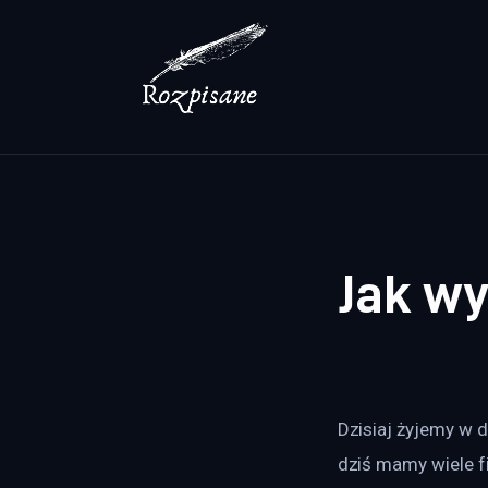
Lifestyle
Zdrowie
Uroda
Dom i ogród
Więcej
Jak wy
Dzisiaj żyjemy w 
dziś mamy wiele fir