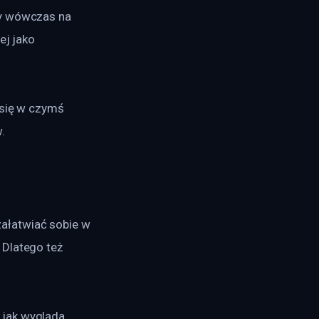
my wówczas na 
ej jako 
 się w czymś 
.
ałatwiać sobie w 
Dlatego też 
 jak wygląda 