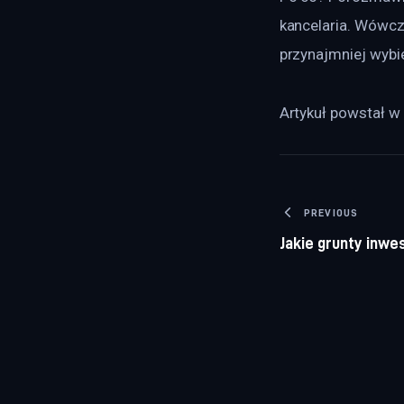
kancelaria. Wówcz
przynajmniej wybi
Artykuł powstał w 
Nawigacj
PREVIOUS
Jakie grunty inw