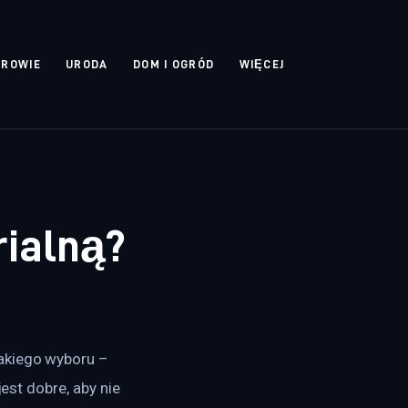
DROWIE
URODA
DOM I OGRÓD
WIĘCEJ
rialną?
akiego wyboru – 
est dobre, aby nie 