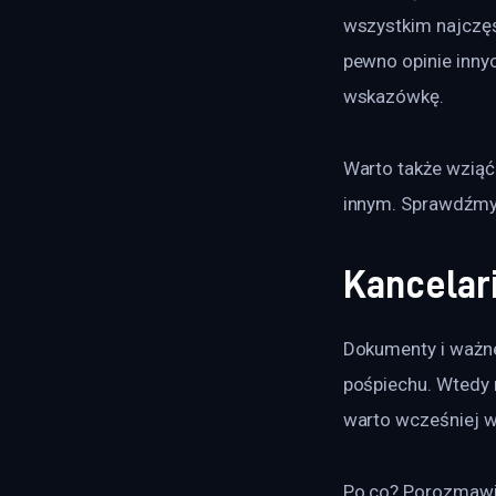
wszystkim najczęś
pewno opinie innyc
wskazówkę.
Warto także wziąć 
innym. Sprawdźmy 
Kancelari
Dokumenty i ważne
pośpiechu. Wtedy 
warto wcześniej wy
Po co? Porozmawia