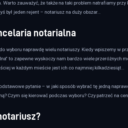
 Warto zauważyć, że także na taki problem natrafiamy przy 
yś był jeden rejent – notariusz na duży obszar…
celaria notarialna
do wyboru naprawdę wielu notariuszy. Kiedy wpiszemy w prz
ialna” to zapewne wyskoczy nam bardzo wiele przeróżnych mo
ciej w każdym mieście jest ich co najmniej kilkadziesiąt…
dstawowe pytanie – w jaki sposób wybrać tę jedną napraw
alną? Czym się kierować podczas wyboru? Czy patrzeć na cen
notariusz?