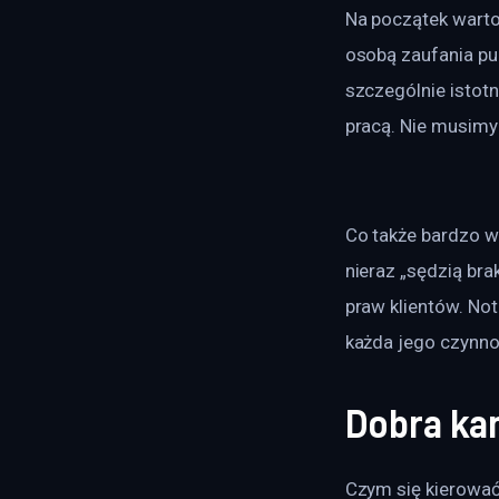
Na początek warto 
osobą zaufania pub
szczególnie istot
pracą. Nie musimy
Co także bardzo w
nieraz „sędzią br
praw klientów. No
każda jego czynn
Dobra kan
Czym się kierować 