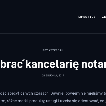
rozpisane.pl
LIFESTYLE
Z
BEZ KATEGORII
brać kancelarię nota
28 GRUDNIA, 2017
dość specyficznych czasach. Dawniej bowiem nie mieliśmy t
m, różne marki, produkty, usługi i trzeba się orientować, co j