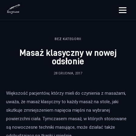
rozpisane.pl
BEZ KATEGORII
Lifestyle
Masaż klasyczny w nowej
Zdrowie
odsłonie
Uroda
28 GRUDNIA, 2017
Dom i ogród
Większość pacjentów, którzy mieli do czynienia z masażami, 
Więcej
uważa, że masaż klasyczny to każdy masaż na stole, jaki 
skutkuje zmniejszeniem napięcia mięśni na wybranej 
powierzchni ciała. Tymczasem masaż, w których stosowane 
są nowoczesne techniki masujące, może działać także 
odchudzająco na tkanki i mięśnie.