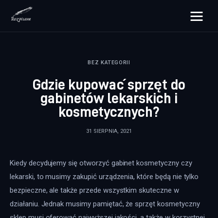
rozpisane.pl
BEZ KATEGORII
Lifestyle
Gdzie kupować sprzęt do
Zdrowie
gabinetów lekarskich i
kosmetycznych?
Uroda
31 SIERPNIA, 2021
Dom i ogród
Więcej
Kiedy decydujemy się otworzyć gabinet kosmetyczny czy 
lekarski, to musimy zakupić urządzenia, które będą nie tylko 
bezpieczne, ale także przede wszystkim skuteczne w 
działaniu. Jednak musimy pamiętać, że sprzęt kosmetyczny 
sklep musi oferować najwyższej jakości, a także w korzystnej 