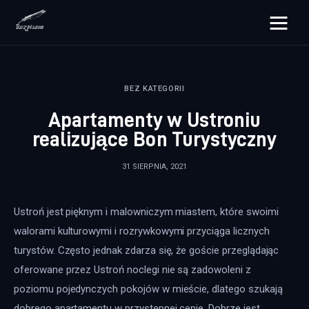
rozpisane.pl
BEZ KATEGORII
Lifestyle
Apartamenty w Ustroniu
Zdrowie
realizujące Bon Turystyczny
Uroda
31 SIERPNIA, 2021
Dom i ogród
Ustroń jest pięknym i malowniczym miastem, które swoimi 
Więcej
walorami kulturowymi i rozrywkowymi przyciąga licznych 
turystów. Często jednak zdarza się, że goście przeglądając 
oferowane przez Ustroń noclegi nie są zadowoleni z 
poziomu pojedynczych pokojów w mieście, dlatego szukają 
dobrego apartamentu w przystępnej cenie. Dobrze jest 