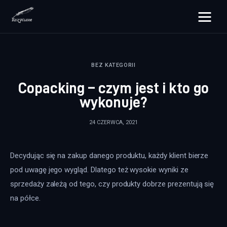
rozpisane.pl
BEZ KATEGORII
Lifestyle
Copacking – czym jest i kto go
Zdrowie
wykonuje?
Uroda
24 CZERWCA, 2021
Dom i ogród
Decydując się na zakup danego produktu, każdy klient bierze 
Więcej
pod uwagę jego wygląd. Dlatego też wysokie wyniki ze 
sprzedaży zależą od tego, czy produkty dobrze prezentują się 
na półce.