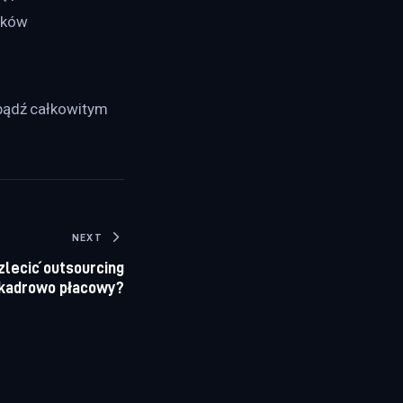
dków 
bądź całkowitym 
NEXT
zlecić outsourcing
kadrowo płacowy?