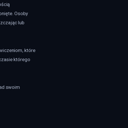
ością 
nięte. Osoby 
zczając lub 
wiczeniom, które 
czasie którego 
nad swoim 