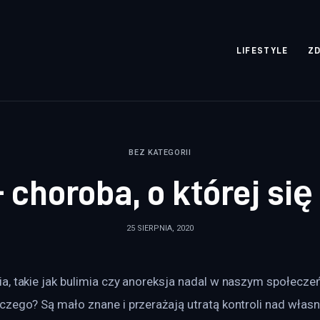
rozpisane.pl
LIFESTYLE
Z
BEZ KATEGORII
 choroba, o której si
25 SIERPNIA, 2020
a, takie jak bulimia czy anoreksja nadal w naszym społeczeń
czego? Są mało znane i przerażają utratą kontroli nad włas