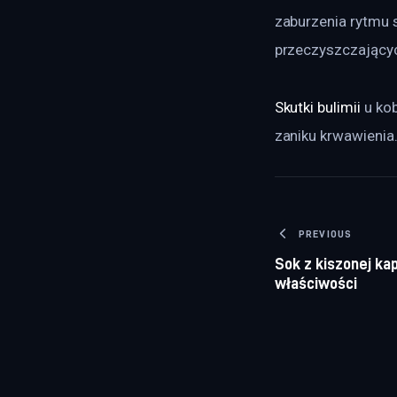
zaburzenia rytmu 
przeczyszczający
Skutki bulimii
 u ko
zaniku krwawienia
Nawigacj
PREVIOUS
Sok z kiszonej ka
właściwości