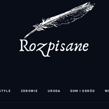
STYLE
ZDROWIE
URODA
DOM I OGRÓD
W