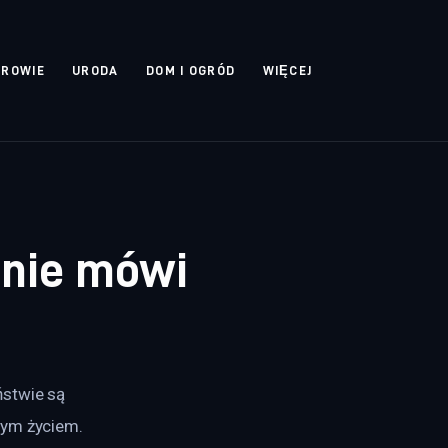
DROWIE
URODA
DOM I OGRÓD
WIĘCEJ
ę nie mówi
stwie są 
nym życiem. 