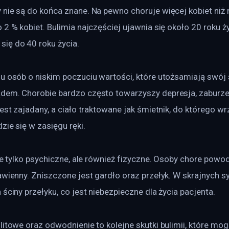
 nie są do końca znane. Na pewno choruje więcej kobiet niż
 2 % kobiet. Bulimia najczęściej ujawnia się około 20 roku ży
ię do 40 roku życia.
 u osób o niskim poczuciu wartości, które utożsamiają swój 
dem. Chorobie bardzo często towarzyszy depresja, zaburze
jest zajadany, a ciało traktowane jak śmietnik, do którego wr
zie się w zasięgu ręki.
nie tylko psychiczne, ale również fizyczne. Osoby chore pow
awienny. Zniszczone jest gardło oraz przełyk. W skrajnych 
 ściny przełyku, co jest niebezpieczne dla życia pacjenta.
olitowe oraz odwodnienie to kolejne skutki bulimii, które m