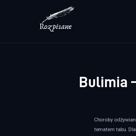
Lifestyle
Zdrowie
Uroda
Dom i ogród
Więcej
Bulimia –
Choroby odżywiani
tematem tabu. Dla