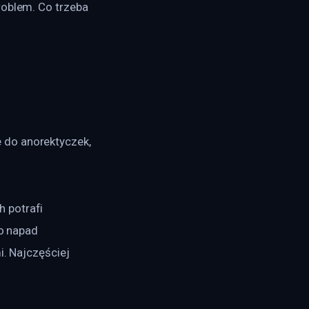
roblem. Co trzeba 
 do anorektyczek, 
 potrafi 
to napad 
i. Najczęściej 