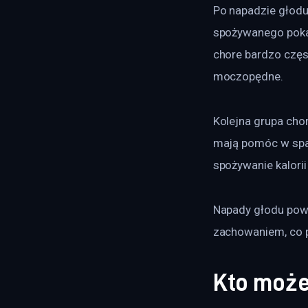
Po napadzie głodu 
spożywanego pokar
chore bardzo częs
moczopędne.
Kolejna grupa cho
mają pomóc w spal
spożywanie kalori
Napady głodu powta
zachowaniem, co p
Kto może