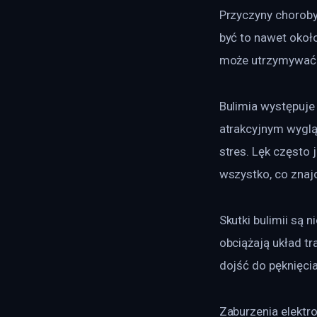
Przyczyny choroby
być to nawet około
może utrzymywać s
Bulimia występuje
atrakcyjnym wyglą
stres. Lęk często 
wszystko, co znajd
Skutki bulimii są 
obciążają układ tr
dojść do pęknięcia
Zaburzenia elektr