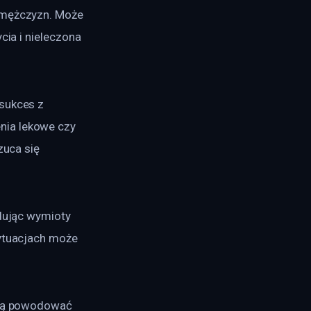
 mężczyzn. Może 
cia i nieleczona 
sukces z 
nia lekowe czy 
zuca się 
odując wymioty 
sytuacjach może 
ogą powodować 