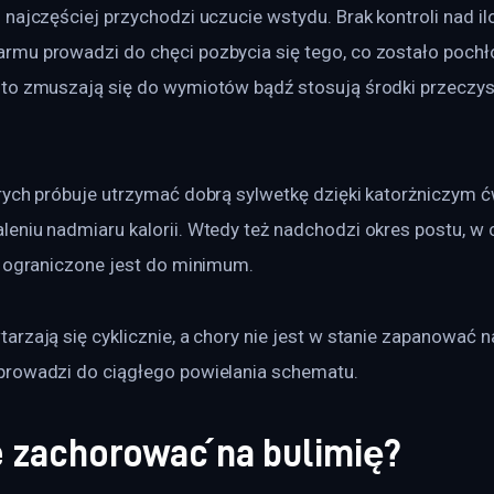
najczęściej przychodzi uczucie wstydu. Brak kontroli nad il
mu prowadzi do chęci pozbycia się tego, co zostało pochło
to zmuszają się do wymiotów bądź stosują środki przeczys
rych próbuje utrzymać dobrą sylwetkę dzięki katorżniczym ć
eniu nadmiaru kalorii. Wtedy też nadchodzi okres postu, w 
i ograniczone jest do minimum.
rzają się cyklicznie, a chory nie jest w stanie zapanować 
rowadzi do ciągłego powielania schematu.
 zachorować na bulimię?