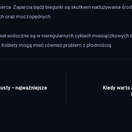
serca. Zaparcia bądź biegunki są skutkiem nadużywania śro
ch oraz moczopędnych.
biet widoczne są w nieregularnych cyklach miesiączkowych 
. Kobiety mogą mieć również problem z płodnością.
a wpisu
pusty – najważniejsze
Kiedy warto 