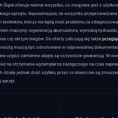
Śląsk oferuje niemal wszystko, co związane jest z użytkow
iego sprzętu. Najważniejsze, że wszystko przeprowadzane 
 techników, którzy nie będą mieć problemu ze zdiagnozowan
em maszyny, regeneracją akumulatora, wymianą hydrauliki, o
a czy skrzyni biegów. Do oferty zaliczają się także 
przeglą
 zresztą muszą być odnotowane w odpowiedniej dokumentacj
ane części zamienne objęte są oczywiście gwarancją. W wi
ież na otrzymanie egzemplarza zastępczego na czas napraw
działa jednak dość szybko, przez co klienci nie są zmuszen
 sprzęt.
a wpisu