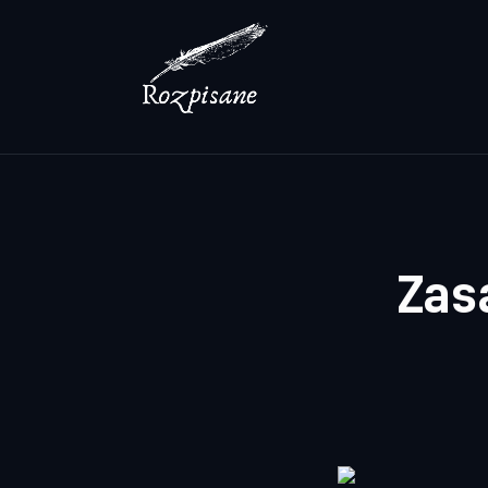
Lifestyle
Zdrowie
Uroda
Dom i ogród
Więcej
Zas