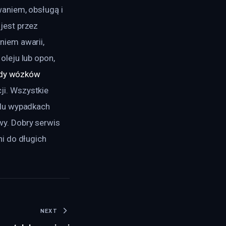
aniem, obsługą i 
jest przez 
iem awarii, 
leju lub opon, 
dy wózków 
i. Wszystkie 
elu wypadkach 
y. Dobry serwis 
i do długich 
NEXT