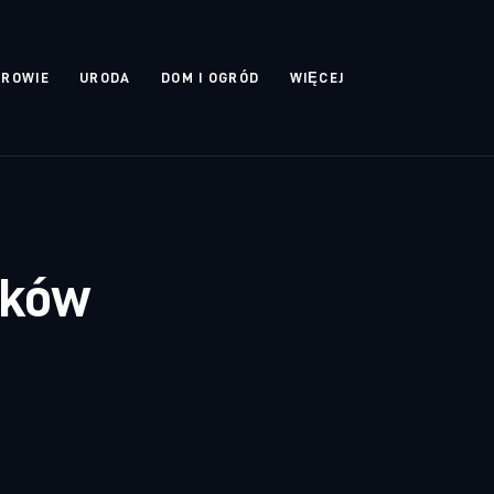
DROWIE
URODA
DOM I OGRÓD
WIĘCEJ
zków