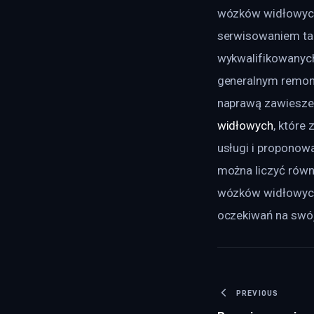
wózków widłowych 
serwisowaniem tak
wykwalifikowanych
generalnym remont
naprawą zawieszeni
widłowych
, które
usługi i proponow
można liczyć równ
wózków widłowych 
oczekiwań na swój
Nawigacj
PREVIOUS