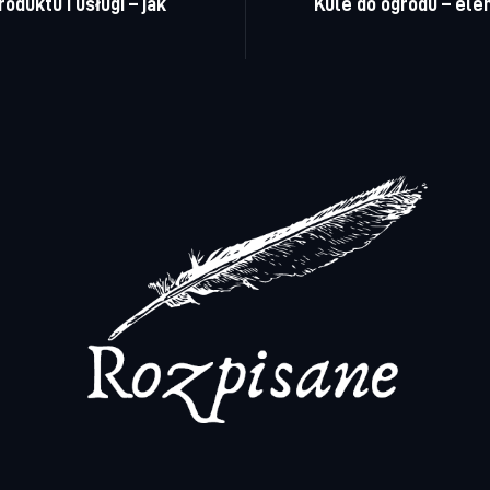
duktu i usługi – jak
Kule do ogrodu – ele