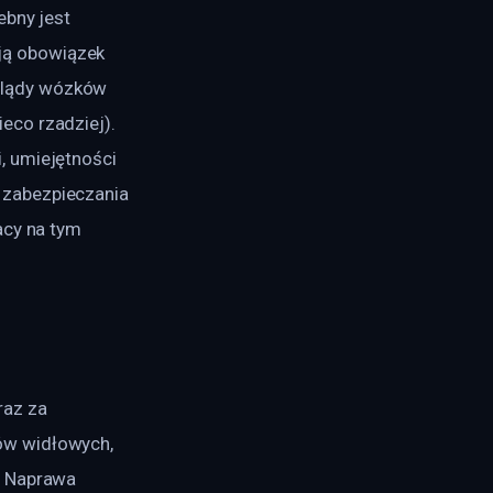
ebny jest 
ją obowiązek 
glądy wózków 
co rzadziej). 
, umiejętności 
 zabezpieczania 
acy na tym 
az za 
ów widłowych, 
? Naprawa 