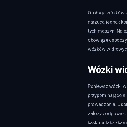
Obsługa wózków w
narzuca jednak k
tych maszyn. Nale
obowiązek spoczyw
wózków widłowyc
Wózki wi
Ponieważ wózki wi
przypominające ni
prowadzenia. Osob
założyć odpowiedn
kasku, a także ka