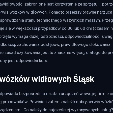
rawidłowości zabronione jest korzystanie ze sprzętu – potrz
rwis wózków widłowych. Ponadto przepisy prawne narzuca
sprawdzania stanu technicznego wszystkich maszyn. Prze
e się w większości przypadków co 30 lub 60 dni (czasem nie
przętu wymaga dużej ostrożności, odpowiedzialności, uwagi
dkością, zachowania odstępów, prawidłowego ulokowania i
e zasad użytkowania jest tu znacznie więcej, dlatego do pr
dny jest odpowiedni kurs.
wózków widłowych Śląsk
odpowiada bezpośrednio na stan urządzeń w swojej firmie or
j pracowników. Powinien zatem znaleźć dobry serwis wózk
urządzeniami. Co należy do najczęściej wykonywanych usług