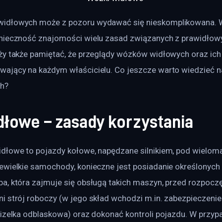
idłowych może z pozoru wydawać się nieskomplikowana. W
onieczność znajomości wielu zasad związanych z prawidło
ży także pamiętać, że przeglądy wózków widłowych oraz ich
ający na każdym właścicielu. Co jeszcze warto wiedzieć n
h?
dłowe – zasady korzystania
dłowe to pojazdy kołowe, napędzane silnikiem, pod wielom
ewielkie samochody, konieczne jest posiadanie określonych 
a, która zajmuje się obsługą takich maszyn, przed rozpocz
i strój roboczy (w jego skład wchodzi m.in. zabezpieczenie
mizelka odblaskowa) oraz dokonać kontroli pojazdu. W przyp