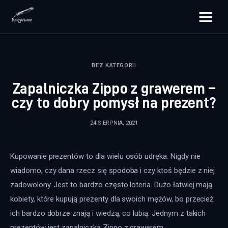
rozpisane.pl
BEZ KATEGORII
Lifestyle
Zapalniczka Zippo z grawerem –
Zdrowie
czy to dobry pomysł na prezent?
Uroda
24 SIERPNIA, 2021
Dom i ogród
Kupowanie prezentów to dla wielu osób udręka. Nigdy nie 
Więcej
wiadomo, czy dana rzecz się spodoba i czy ktoś będzie z niej 
zadowolony. Jest to bardzo często loteria. Dużo łatwiej mają 
kobiety, które kupują prezenty dla swoich mężów, bo przecież 
ich bardzo dobrze znają i wiedzą, co lubią. Jednym z takich 
prezentów jest zapalniczka Zippo z grawerem.