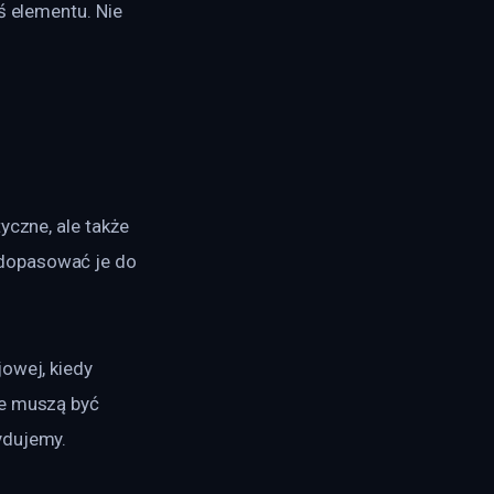
ś elementu. Nie 
yczne, ale także 
dopasować je do 
owej, kiedy 
re muszą być 
ydujemy.