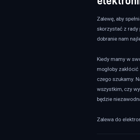
elektroni
Zalewę, aby spełni
skorzystać z rady
dobranie nam najle
Kiedy mamy w swoje
mogłoby zakłócić d
czego szukamy. Nal
wszystkim, czy wyb
będzie niezawodn
Zalewa do elektron