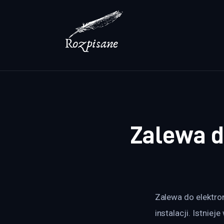
Lifestyle
Zdrowie
Uroda
Dom i ogród
Więcej
Zalewa d
Zalewa do elektron
instalacji. Istnie