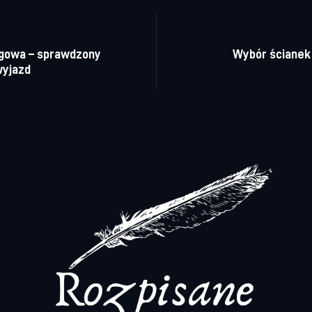
a wpisu
gowa – sprawdzony
Wybór ścianek
wyjazd