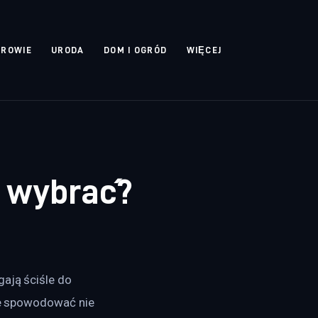
DROWIE
URODA
DOM I OGRÓD
WIĘCEJ
ą wybrać?
ają ściśle do 
oże spowodować nie 