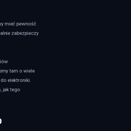
emy mieć pewność 
ealnie zabezpieczy 
iów 
iemy tam o wiele 
o elektroniki. 
 jak tego 
o