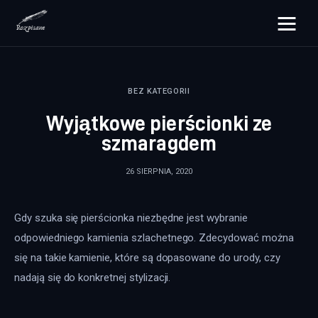
rozpisane.pl
BEZ KATEGORII
Lifestyle
Wyjątkowe pierścionki ze
Zdrowie
szmaragdem
Uroda
26 SIERPNIA, 2020
Dom i ogród
Gdy szuka się pierścionka niezbędne jest wybranie 
Więcej
odpowiedniego kamienia szlachetnego. Zdecydować można 
się na takie kamienie, które są dopasowane do urody, czy 
nadają się do konkretnej stylizacji.