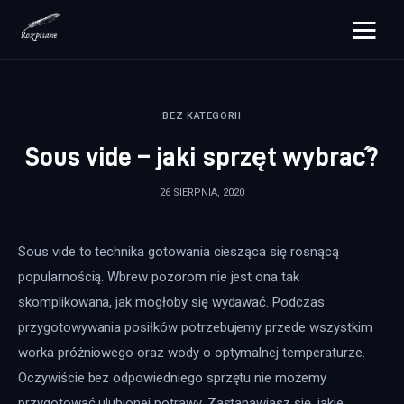
rozpisane.pl
BEZ KATEGORII
Lifestyle
Sous vide – jaki sprzęt wybrać?
Zdrowie
26 SIERPNIA, 2020
Uroda
Sous vide to technika gotowania ciesząca się rosnącą 
Dom i ogród
popularnością. Wbrew pozorom nie jest ona tak 
Więcej
skomplikowana, jak mogłoby się wydawać. Podczas 
przygotowywania posiłków potrzebujemy przede wszystkim 
worka próżniowego oraz wody o optymalnej temperaturze. 
Oczywiście bez odpowiedniego sprzętu nie możemy 
przygotować ulubionej potrawy. Zastanawiasz się, jakie 