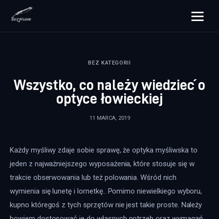
rozpisane.pl
BEZ KATEGORII
Lifestyle
Wszystko, co należy wiedzieć o
Zdrowie
optyce łowieckiej
Uroda
11 MARCA, 2019
Dom i ogród
Każdy myśliwy zdaje sobie sprawę, że optyka myśliwska to 
Więcej
jeden z najważniejszego wyposażenia, które stosuje się w 
trakcie obserwowania lub też polowania. Wśród nich 
wymienia się lunetę i lornetkę.. Pomimo niewielkiego wyboru, 
kupno któregoś z tych sprzętów nie jest takie proste. Należy 
bowiem dostosować je do własnych potrzeb oraz wymagań, 