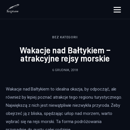
rozpisane.pl
BEZ KATEGORII
Lifestyle
Wakacje nad Bałtykiem –
Zdrowie
atrakcyjne rejsy morskie
Uroda
6 GRUDNIA, 2018
Dom i ogród
Wakacje nad Bałtykiem to idealna okazja, by odpocząć, ale 
Więcej
również by lepiej poznać atrakcje tego regionu turystycznego. 
Największą z nich jest niewątpliwie niezwykła przyroda. Żeby 
obejrzeć ją z bliska, spędzając urlop nad morzem, warto 
wybrać się na rejs morski. Ta forma podróżowania 
przypadnie do gustu całej rodzinie.