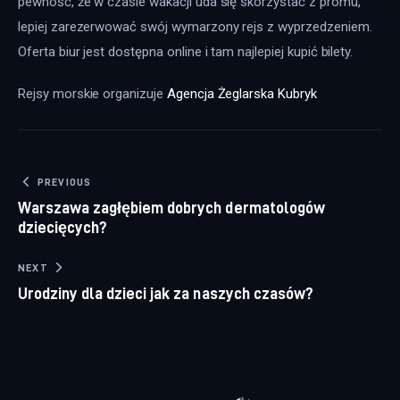
pewność, że w czasie wakacji uda się skorzystać z promu, 
lepiej zarezerwować swój wymarzony rejs z wyprzedzeniem. 
Oferta biur jest dostępna online i tam najlepiej kupić bilety.
Rejsy morskie organizuje 
Agencja Żeglarska Kubryk
Nawigacja wpisu
PREVIOUS
Warszawa zagłębiem dobrych dermatologów
dziecięcych?
NEXT
Urodziny dla dzieci jak za naszych czasów?