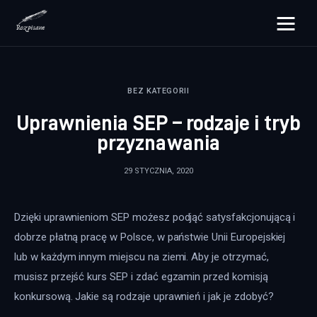
rozpisane.pl
BEZ KATEGORII
Lifestyle
Uprawnienia SEP – rodzaje i tryb
Zdrowie
przyznawania
Uroda
29 STYCZNIA, 2020
Dom i ogród
Dzięki uprawnieniom SEP możesz podjąć satysfakcjonującą i 
Więcej
dobrze płatną pracę w Polsce, w państwie Unii Europejskiej 
lub w każdym innym miejscu na ziemi. Aby je otrzymać, 
musisz przejść kurs SEP i zdać egzamin przed komisją 
konkursową. Jakie są rodzaje uprawnień i jak je zdobyć?